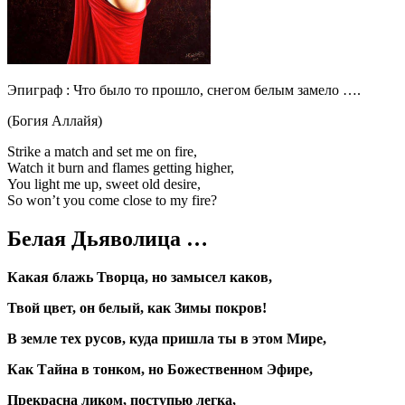
Эпиграф : Что было то прошло, снегом белым замело ….
(Богия Аллайя)
Strike a match and set me on fire,
Watch it burn and flames getting higher,
You light me up, sweet old desire,
So won’t you come close to my fire?
Белая Дьяволица …
Какая блажь Творца, но замысел каков,
Твой цвет, он белый, как Зимы покров!
В земле тех русов, куда пришла ты в этом Мире,
Как Тайна в тонком, но Божественном Эфире,
Прекрасна ликом, поступью легка,