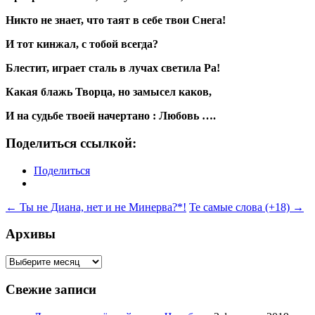
Никто не знает, что таят в себе твои Снега!
И тот кинжал, с тобой всегда?
Блестит, играет сталь в лучах светила Ра!
Какая блажь Творца, но замысел каков,
И на судьбе твоей начертано : Любовь ….
Поделиться ссылкой:
Поделиться
Навигация
←
Ты не Диана, нет и не Минерва?*!
Те самые слова (+18)
→
по
Архивы
записям
Архивы
Свежие записи