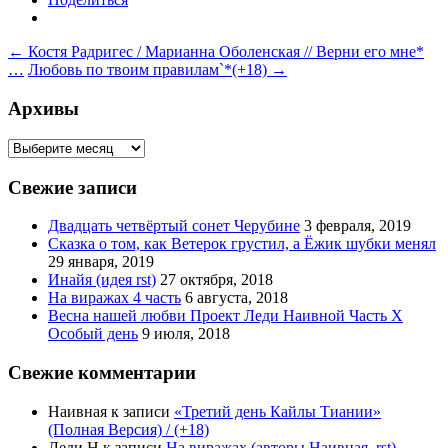
Навигация
←
Костя Радригес / Марианна Оболенская // Верни его мне*
…
Любовь по твоим правилам`*(+18)
→
по
записям
Архивы
Архивы
Свежие записи
Двадцать четвёртый сонет Черубине
3 февраля, 2019
Сказка о том, как Ветерок грустил, а Ёжик шубки менял
29 января, 2019
Инайя (идея rst)
27 октября, 2018
На виражах 4 часть
6 августа, 2018
Весна нашей любви Проект Леди Наивной Часть Х
Особый день
9 июля, 2018
Свежие комментарии
Наивная
к записи
«Третий день Кайлы Тиании»
(Полная Версия) / (+18)
Леди Н
к записи
На виражах (авторы Наивная, rst)