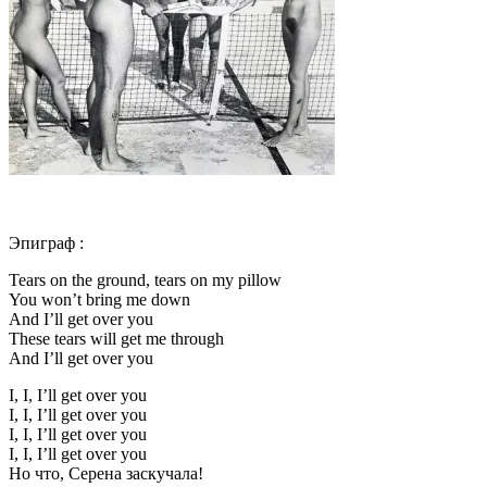
Эпиграф :
Tears on the ground, tears on my pillow
You won’t bring me down
And I’ll get over you
These tears will get me through
And I’ll get over you
I, I, I’ll get over you
I, I, I’ll get over you
I, I, I’ll get over you
I, I, I’ll get over you
Но что, Серена заскучала!