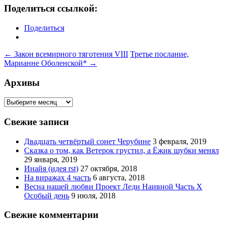
Поделиться ссылкой:
Поделиться
Навигация
←
Закон всемирного тяготения VIII
Третье послание,
Марианне Оболенской*
→
по
записям
Архивы
Архивы
Свежие записи
Двадцать четвёртый сонет Черубине
3 февраля, 2019
Сказка о том, как Ветерок грустил, а Ёжик шубки менял
29 января, 2019
Инайя (идея rst)
27 октября, 2018
На виражах 4 часть
6 августа, 2018
Весна нашей любви Проект Леди Наивной Часть Х
Особый день
9 июля, 2018
Свежие комментарии