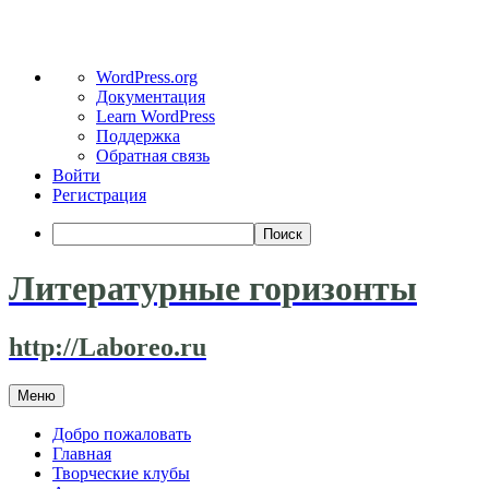
О
WordPress.org
WordPress
Документация
Learn WordPress
Поддержка
Обратная связь
Войти
Регистрация
Поиск
Литературные горизонты
http://Laboreo.ru
Перейти
Меню
к
содержимому
Добро пожаловать
Главная
Творческие клубы