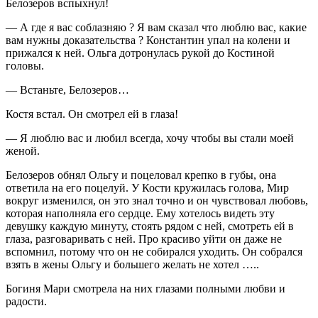
Белозеров вспыхнул!
— А где я вас соблазняю ? Я вам сказал что люблю вас, какие
вам нужны доказательства ? Константин упал на колени и
прижался к ней. Ольга дотронулась рукой до Костиной
головы.
— Встаньте, Белозеров…
Костя встал. Он смотрел ей в глаза!
— Я люблю вас и любил всегда, хочу чтобы вы стали моей
женой.
Белозеров обнял Ольгу и поцеловал крепко в губы, она
ответила на его поцелуй. У Кости кружилась голова, Мир
вокруг изменился, он это знал точно и он чувствовал любовь,
которая наполняла его сердце. Ему хотелось видеть эту
девушку каждую минуту, стоять рядом с ней, смотреть ей в
глаза, разговаривать с ней. Про красиво уйти он даже не
вспомнил, потому что он не собирался уходить. Он собрался
взять в жены Ольгу и большего желать не хотел …..
Богиня Мари смотрела на них глазами полными любви и
радости.