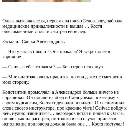
Ольга вытерла слезы, перевязала плечо Белозерову, забрала
медицинские принадлежности и вышла … Костя
ошеломленный стоял и смотрел ей вслед.
Заскочил Сашка Александров :
— Что у вас тут было ? Она плакала? Я встретил ее в
коридоре.
— Саня, а тебе это зачем ? — Белозеров психанул.
— Мне она тоже очень нравится, но она даже не смотрит в
мою сторону.
Константин промолчал, а Александров больше ничего не
спрашивал. Он пошли на обед и Саня убежал в казарму к
своим курсантам, Костя сидел один в палате. Он вспоминал
слова своего инструктора, про красиво уйти! Сейчас пойду к
ней, нужно извиниться… Белозеров встал и пошел к Ольге,
он шел как на расстрел, но только в его случае привести
исполнение приговора должна была она … Костя постучал!