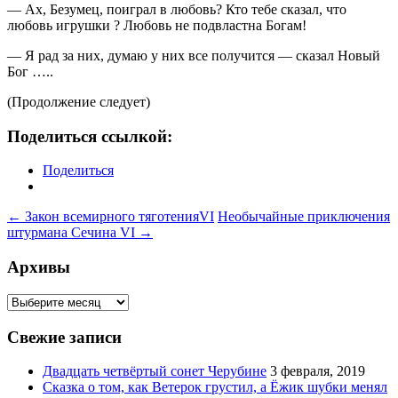
— Ах, Безумец, поиграл в любовь? Кто тебе сказал, что
любовь игрушки ? Любовь не подвластна Богам!
— Я рад за них, думаю у них все получится — сказал Новый
Бог …..
(Продолжение следует)
Поделиться ссылкой:
Поделиться
Навигация
←
Закон всемирного тяготенияVI
Необычайные приключения
штурмана Сечина VI
→
по
записям
Архивы
Архивы
Свежие записи
Двадцать четвёртый сонет Черубине
3 февраля, 2019
Сказка о том, как Ветерок грустил, а Ёжик шубки менял