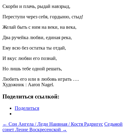
Скорби и плачь, рыдай навзрыд,
Переступи через себя, гордыню, стыд!
Желай быть с ним на веки, на века,
Два ручейка любви, единая река,
Ему всю без остатка ты отдай,
И вкус любви его познай,
Но лишь тебе одной решать,
Любить его или в любовь играть ….
Художник : Aaron Nagel.
Поделиться ссылкой:
Поделиться
Навигация
←
Сон Ангела / Леди Наивная / Костя Радригес
Седьмой
сонет Леоне Воскресенской
→
по