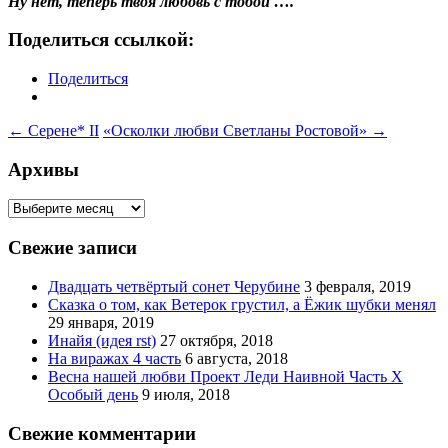
Ну нет, теперь твоя любовь с тобой ….
Поделиться ссылкой:
Поделиться
Навигация
←
Серене* II
«Осколки любви Светланы Ростовой»
→
по
Архивы
записям
Архивы
Свежие записи
Двадцать четвёртый сонет Черубине
3 февраля, 2019
Сказка о том, как Ветерок грустил, а Ёжик шубки менял
29 января, 2019
Инайя (идея rst)
27 октября, 2018
На виражах 4 часть
6 августа, 2018
Весна нашей любви Проект Леди Наивной Часть Х
Особый день
9 июля, 2018
Свежие комментарии