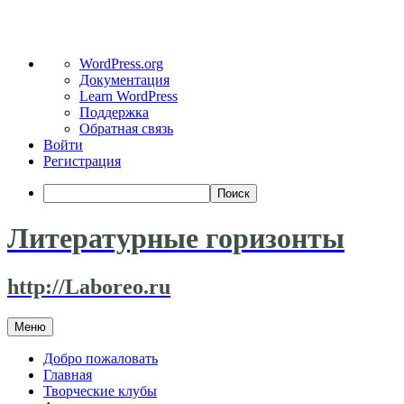
О
WordPress.org
WordPress
Документация
Learn WordPress
Поддержка
Обратная связь
Войти
Регистрация
Поиск
Литературные горизонты
http://Laboreo.ru
Перейти
Меню
к
содержимому
Добро пожаловать
Главная
Творческие клубы