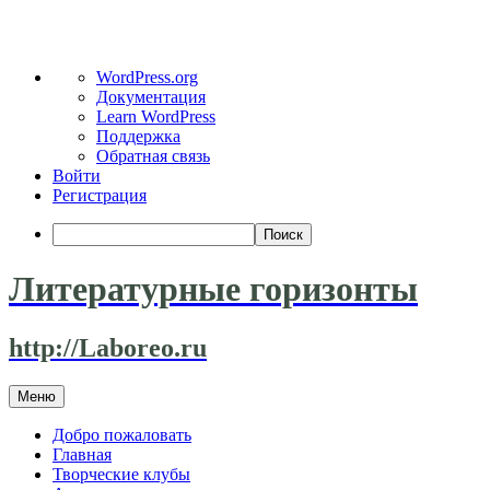
О
WordPress.org
WordPress
Документация
Learn WordPress
Поддержка
Обратная связь
Войти
Регистрация
Поиск
Литературные горизонты
http://Laboreo.ru
Перейти
Меню
к
содержимому
Добро пожаловать
Главная
Творческие клубы