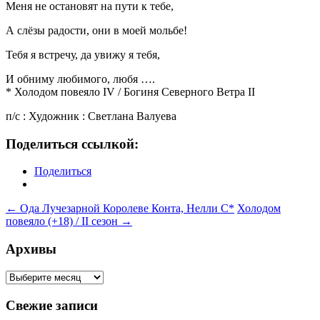
Меня не остановят на пути к тебе,
А слёзы радости, они в моей мольбе!
Тебя я встречу, да увижу я тебя,
И обниму любимого, любя ….
* Холодом повеяло IV / Богиня Северного Ветра II
п/с : Художник : Светлана Валуева
Поделиться ссылкой:
Поделиться
Навигация
←
Ода Лучезарной Королеве Конта, Нелли С*
Холодом
повеяло (+18) / II сезон
→
по
записям
Архивы
Архивы
Свежие записи