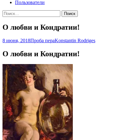
Пользователи
Найти:
О любви и Кондратии!
8 июня, 2018
Проба пера
Konstantin Rodriges
О любви и Кондратии!