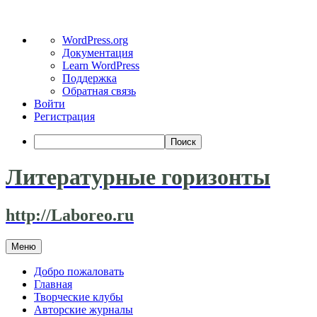
О
WordPress.org
WordPress
Документация
Learn WordPress
Поддержка
Обратная связь
Войти
Регистрация
Поиск
Литературные горизонты
http://Laboreo.ru
Перейти
Меню
к
содержимому
Добро пожаловать
Главная
Творческие клубы
Авторские журналы