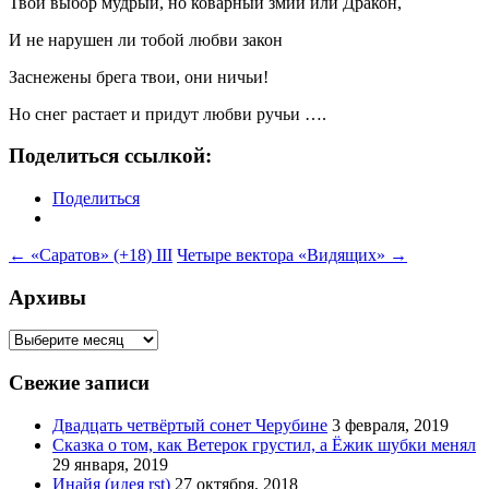
Твой выбор мудрый, но коварный змий или Дракон,
И не нарушен ли тобой любви закон
Заснежены брега твои, они ничьи!
Но снег растает и придут любви ручьи ….
Поделиться ссылкой:
Поделиться
Навигация
←
«Саратов» (+18) III
Четыре вектора «Видящих»
→
по
Архивы
записям
Архивы
Свежие записи
Двадцать четвёртый сонет Черубине
3 февраля, 2019
Сказка о том, как Ветерок грустил, а Ёжик шубки менял
29 января, 2019
Инайя (идея rst)
27 октября, 2018