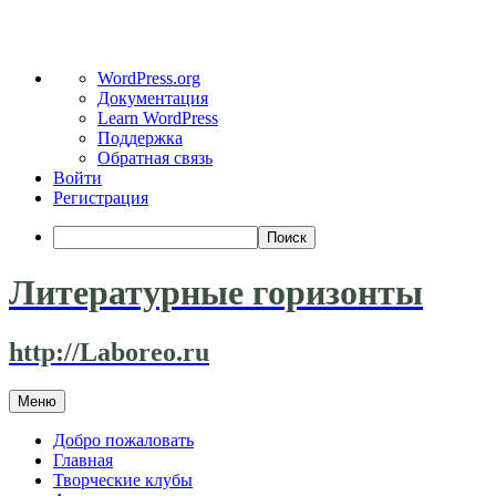
О
WordPress.org
WordPress
Документация
Learn WordPress
Поддержка
Обратная связь
Войти
Регистрация
Поиск
Литературные горизонты
http://Laboreo.ru
Перейти
Меню
к
содержимому
Добро пожаловать
Главная
Творческие клубы