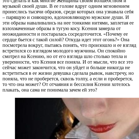
это сделать и как многие Женщины своим волшебством и
музыкой своей души. В ее голове вдруг одним мгновением
пронеслись тысячи образов, среди которых она узнавала себя
– парящую и сияющую, вдохновляющую мужские души. И
эти образы наваливались на нее тонкими нитями, заплетая ее
взлохмаченные образы в тугую косу. Ксения замерла от
неожиданности и постаралась сосредоточится. «Почему ее
сердце бьется с такой силой? Откуда идет этот огонь?» Она
посмотрела вокруг, пытаясь понять, что произошло и ее взгляд
встретился со взглядом молодого мужчины. Он спокойно
смотрел на Ксению, но от его взгляда шло столько тепла и
уверенности, что Ксения все поняла. И от мысли, что все это
сейчас может закончится, что он уйдет и больше никогда не
встретиться в ее жизни девушка сделала рывок, навстречу, но
поняла, что не проберется, сквозь толпу, а если и проберется,
то что она может? От отчаяния и бессилия Ксении хотелось
плакать, она сама не понимала зачем ей это?