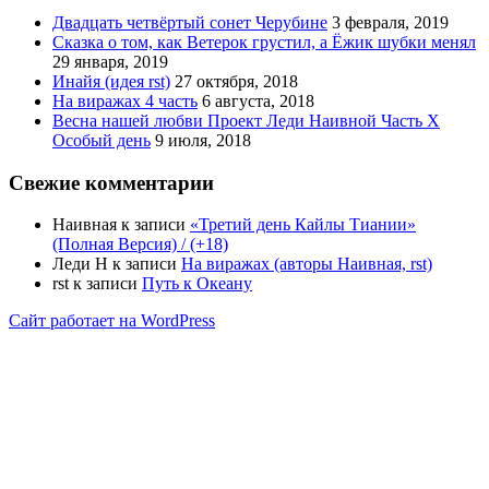
Двадцать четвёртый сонет Черубине
3 февраля, 2019
Сказка о том, как Ветерок грустил, а Ёжик шубки менял
29 января, 2019
Инайя (идея rst)
27 октября, 2018
На виражах 4 часть
6 августа, 2018
Весна нашей любви Проект Леди Наивной Часть Х
Особый день
9 июля, 2018
Свежие комментарии
Наивная
к записи
«Третий день Кайлы Тиании»
(Полная Версия) / (+18)
Леди Н
к записи
На виражах (авторы Наивная, rst)
rst
к записи
Путь к Океану
Сайт работает на WordPress