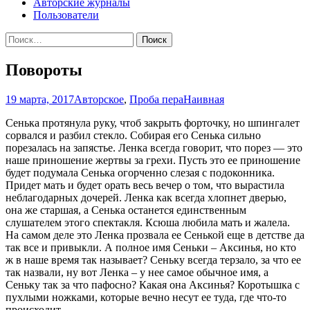
Авторские журналы
Пользователи
Найти:
Повороты
19 марта, 2017
Авторское
,
Проба пера
Наивная
Сенька протянула руку, чтоб закрыть форточку, но шпингалет
сорвался и разбил стекло. Собирая его Сенька сильно
порезалась на запястье. Ленка всегда говорит, что порез — это
наше приношение жертвы за грехи. Пусть это ее приношение
будет подумала Сенька огорченно слезая с подоконника.
Придет мать и будет орать весь вечер о том, что вырастила
неблагодарных дочерей. Ленка как всегда хлопнет дверью,
она же старшая, а Сенька останется единственным
слушателем этого спектакля. Ксюша любила мать и жалела.
На самом деле это Ленка прозвала ее Сенькой еще в детстве да
так все и привыкли. А полное имя Сеньки – Аксинья, но кто
ж в наше время так называет? Сеньку всегда терзало, за что ее
так назвали, ну вот Ленка – у нее самое обычное имя, а
Сеньку так за что пафосно? Какая она Аксинья? Коротышка с
пухлыми ножками, которые вечно несут ее туда, где что-то
происходит.