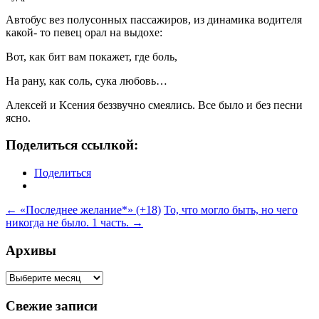
Автобус вез полусонных пассажиров, из динамика водителя
какой- то певец орал на выдохе:
Вот, как бит вам покажет, где боль,
На рану, как соль, сука любовь…
Алексей и Ксения беззвучно смеялись. Все было и без песни
ясно.
Поделиться ссылкой:
Поделиться
Навигация
←
«Последнее желание*» (+18)
То, что могло быть, но чего
никогда не было. 1 часть.
→
по
записям
Архивы
Архивы
Свежие записи