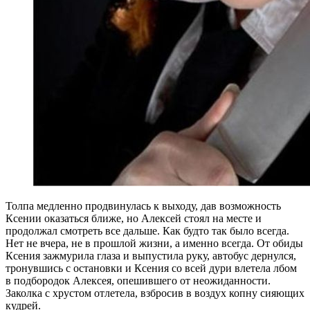
Толпа медленно продвинулась к выходу, дав возможность
Ксении оказаться ближе, но Алексей стоял на месте и
продолжал смотреть все дальше. Как будто так было всегда.
Нет не вчера, не в прошлой жизни, а именно всегда. От обиды
Ксения зажмурила глаза и выпустила руку, автобус дернулся,
тронувшись с остановки и Ксения со всей дури влетела лбом
в подбородок Алексея, опешившего от неожиданности.
Заколка с хрустом отлетела, взбросив в воздух копну сияющих
кудрей.