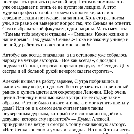
постаралась принять серьезный вид. Потом вспомнила что
уже опаздывает и опять ее не пустят на лекцию. А этот
мудила профессор любит отмечать пропуски, хотя и в
середине лекции не пускает на занятия. Хоть сто раз потом
учи, все равно он вывернет вопрос так, что Сенька не ответит.
Сама выбрала такой факультет, одни пацаны. Мать смеялась:
«Там мы тебя замуж и отдадим!» «Смешная. Какие женихи в
наше время?» Так думала Сенька.:«Пока не закончу универ и
не пойду работать сто лет они мне впали!»
Автобус как всегда опаздывал, а на остановке уже собралось
народу на четыре автобуса. «Все как всегда», с досадой
подумала Сенька, потрогав порезанную руку: « Сегодня ДР у
сестры и ей больной рукой вечером салаты строгать».
Алексей вышел на работу заранее, С утра побрившись и
выпив чашку кофе, он должен был еще заехать на цветочный
рынок и купить цветы для секретарши Леночки. Шеф очень
ценил Леночку и видимо желал устроить ее судьбу таким
образом. «Что не было никого что ль, кто мог купить цветы у
дома? Или он и в самом деле считает меня таким
неуверенным дураком, который не в состоянии подойти к
девушке, которая ему нравится?» — Думал Алексей,
прикуривая на ветру и смотря в толпу ожидающую автобус.
«Нет, Ленка конечно и умная и заводная. Но в ней то ли чего-