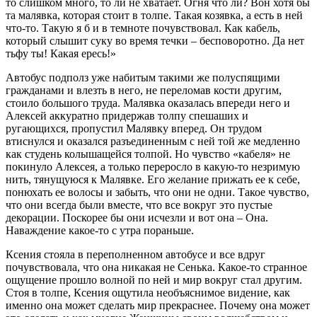
то слишком много, то ли не хватает. Огня что ли? Вон хотя бы
та малявка, которая стоит в толпе. Такая козявка, а есть в ней
что-то. Такую я б и в темноте почувствовал. Как кабель,
который слышит суку во время течки – бесповоротно. Да нет
тьфу ты! Какая ересь!»
Автобус подполз уже набитым такими же полуспящими
гражданами и влезть в него, не переломав кости другим,
стоило большого труда. Малявка оказалась впереди него и
Алексей аккуратно придержав толпу спешаших и
ругающихся, пропустил Малявку вперед. Он трудом
втиснулся и оказался разъединенным с ней той же медленно
как студень колышащейся толпой. Но чувство «кабеля» не
покинуло Алексея, а только переросло в какую-то незримую
нить, тянущуюся к Малявке. Его желание прижать ее к себе,
понюхать ее волосы и забыть, что они не одни. Такое чувство,
что они всегда были вместе, что все вокруг это пустые
декорации. Поскорее бы они исчезли и вот она – Она.
Наваждение какое-то с утра пораньше.
Ксения стояла в переполненном автобусе и все вдруг
почувствовала, что она никакая не Сенька. Какое-то странное
ощущение прошло волной по ней и мир вокруг стал другим.
Стоя в толпе, Ксения ощутила необъяснимое видение, как
именно она может сделать мир прекраснее. Почему она может