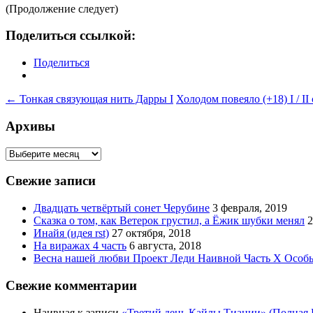
(Продолжение следует)
Поделиться ссылкой:
Поделиться
Навигация
←
Тонкая связующая нить Дарры I
Холодом повеяло (+18) I / II
по
Архивы
записям
Архивы
Свежие записи
Двадцать четвёртый сонет Черубине
3 февраля, 2019
Сказка о том, как Ветерок грустил, а Ёжик шубки менял
2
Инайя (идея rst)
27 октября, 2018
На виражах 4 часть
6 августа, 2018
Весна нашей любви Проект Леди Наивной Часть Х Особ
Свежие комментарии
Наивная
к записи
«Третий день Кайлы Тиании» (Полная В