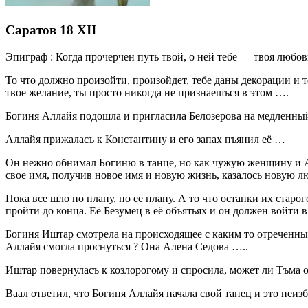
Саратов 18 ХII
Эпиграф : Когда прочерчен путь твой, о ней тебе — твоя любо
То что должно произойти, произойдет, тебе даны декорации и те
твое желание, ты просто никогда не признаешъся в этом ….
Богиня Аллайя подошла и пригласила Белозерова на медленный
Аллайя прижаласъ к Константину и его запах пъянил её …
Он нежно обнимал Богиню в танце, но как чужую женщину и Алл
свое имя, получив новое имя и новую жизнь, казалось новую 
Пока все шло по плану, по ее плану. А то что останки их ста
пройти до конца. Её Безумец в её объятьях и он должен войти 
Богиня Иштар смотрела на происходящее с каким то отреченны
Аллайя смогла проснуться ? Она Алена Седова …..
Иштар повернуласъ к козлорогому и спросила, может ли Тъма 
Ваал ответил, что Богиня Аллайя начала свой танец и это неиз