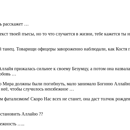
вь расскажет …
кст твоей пъесы, но то что случается в жизни, тебе кажется ты 
 танец. Товарищи офицеры завороженно наблюдали, как Костя по
айя прижалась сильнее к своему Безумцу, а потом она назвала 
любовь …
рого Мира должны были погибнуть, мало занимало Богиню Аллайю,
в неё, чтобы случилось неизбежное …
м фатализмом! Скоро Нас всех не станет, она даст толчок рожд
остановить Аллайю ??
бежность …..