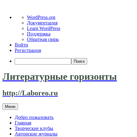
О
WordPress.org
WordPress
Документация
Learn WordPress
Поддержка
Обратная связь
Войти
Регистрация
Поиск
Литературные горизонты
http://Laboreo.ru
Перейти
Меню
к
содержимому
Добро пожаловать
Главная
Творческие клубы
Авторские журналы