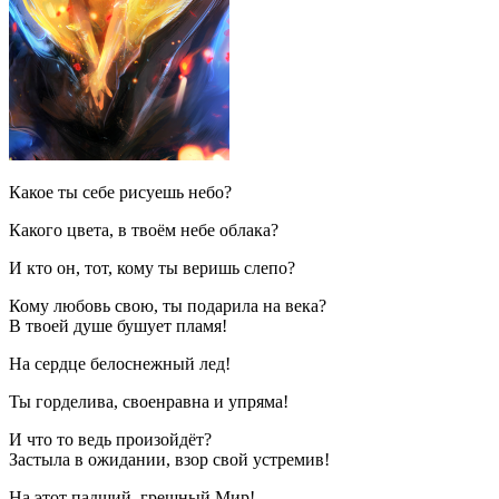
Какое ты себе рисуешь небо?
Какого цвета, в твоём небе облака?
И кто он, тот, кому ты веришь слепо?
Кому любовь свою, ты подарила на века?
В твоей душе бушует пламя!
На сердце белоснежный лед!
Ты горделива, своенравна и упряма!
И что то ведь произойдёт?
Застыла в ожидании, взор свой устремив!
На этот падший, грешный Мир!