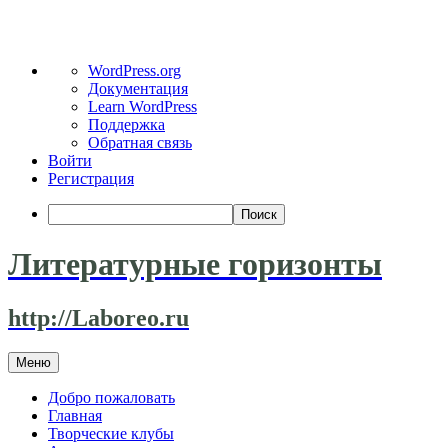
О
WordPress.org
WordPress
Документация
Learn WordPress
Поддержка
Обратная связь
Войти
Регистрация
Поиск
Литературные горизонты
http://Laboreo.ru
Перейти
Меню
к
содержимому
Добро пожаловать
Главная
Творческие клубы