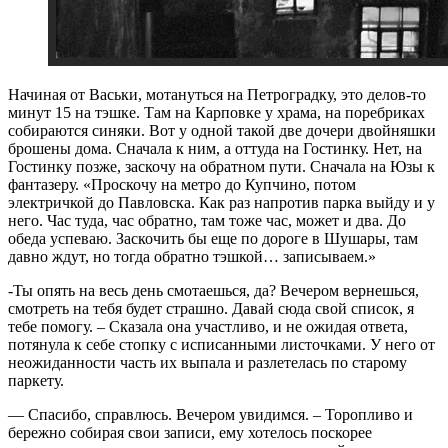
Начиная от Васьки, мотануться на Петроградку, это делов-то
минут 15 на тэшке. Там на Карповке у храма, на поребриках
собираются синяки. Вот у одной такой две дочери двойняшки
брошены дома. Сначала к ним, а оттуда на Гостинку. Нет, на
Гостинку позже, заскочу на обратном пути. Сначала на Юзы к
фантазеру. «Проскочу на метро до Купчино, потом
электричкой до Павловска. Как раз напротив парка выйду и у
него. Час туда, час обратно, там тоже час, может и два. До
обеда успеваю. Заскочить бы еще по дороге в Шушары, там
давно ждут, но тогда обратно тэшкой… записываем.»
-Ты опять на весь день смотаешься, да? Вечером вернешься,
смотреть на тебя будет страшно. Давай сюда свой список, я
тебе помогу. – Сказала она участливо, и не ожидая ответа,
потянула к себе стопку с исписанными листочками. У него от
неожиданности часть их выпала и разлетелась по старому
паркету.
— Спасибо, справлюсь. Вечером увидимся. – Торопливо и
бережно собирая свои записи, ему хотелось поскорее