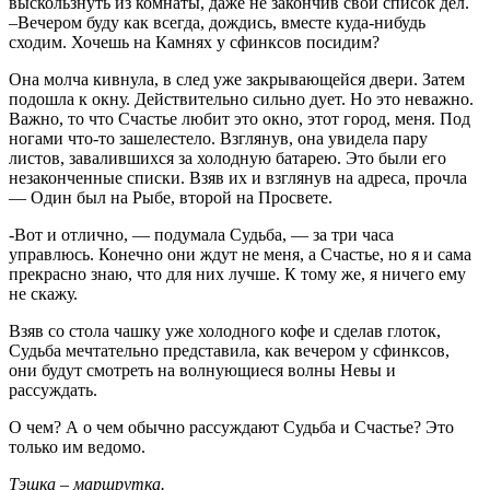
выскользнуть из комнаты, даже не закончив свой список дел.
–Вечером буду как всегда, дождись, вместе куда-нибудь
сходим. Хочешь на Камнях у сфинксов посидим?
Она молча кивнула, в след уже закрывающейся двери. Затем
подошла к окну. Действительно сильно дует. Но это неважно.
Важно, то что Счастье любит это окно, этот город, меня. Под
ногами что-то зашелестело. Взглянув, она увидела пару
листов, завалившихся за холодную батарею. Это были его
незаконченные списки. Взяв их и взглянув на адреса, прочла
— Один был на Рыбе, второй на Просвете.
-Вот и отлично, — подумала Судьба, — за три часа
управлюсь. Конечно они ждут не меня, а Счастье, но я и сама
прекрасно знаю, что для них лучше. К тому же, я ничего ему
не скажу.
Взяв со стола чашку уже холодного кофе и сделав глоток,
Судьба мечтательно представила, как вечером у сфинксов,
они будут смотреть на волнующиеся волны Невы и
рассуждать.
О чем? А о чем обычно рассуждают Судьба и Счастье? Это
только им ведомо.
Тэшка – маршрутка.