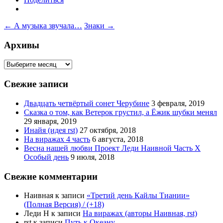
Навигация
←
А музыка звучала…
Знаки
→
по
Архивы
записям
Архивы
Свежие записи
Двадцать четвёртый сонет Черубине
3 февраля, 2019
Сказка о том, как Ветерок грустил, а Ёжик шубки менял
29 января, 2019
Инайя (идея rst)
27 октября, 2018
На виражах 4 часть
6 августа, 2018
Весна нашей любви Проект Леди Наивной Часть Х
Особый день
9 июля, 2018
Свежие комментарии
Наивная
к записи
«Третий день Кайлы Тиании»
(Полная Версия) / (+18)
Леди Н
к записи
На виражах (авторы Наивная, rst)
rst
к записи
Путь к Океану