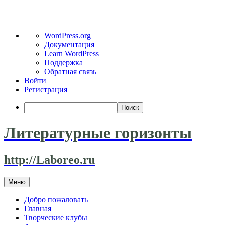
О
WordPress.org
WordPress
Документация
Learn WordPress
Поддержка
Обратная связь
Войти
Регистрация
Поиск
Литературные горизонты
http://Laboreo.ru
Перейти
Меню
к
содержимому
Добро пожаловать
Главная
Творческие клубы