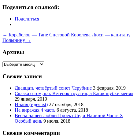
Поделиться ссылкой:
Поделиться
Навигация
←
Корабелов — Тане Снеговой
Королева Люси — капитану
Полынину
→
по
записям
Архивы
Архивы
Свежие записи
Двадцать четвёртый сонет Черубине
3 февраля, 2019
Сказка о том, как Ветерок грустил, а Ёжик шубки менял
29 января, 2019
Инайя (идея rst)
27 октября, 2018
На виражах 4 часть
6 августа, 2018
Весна нашей любви Проект Леди Наивной Часть Х
Особый день
9 июля, 2018
Свежие комментарии