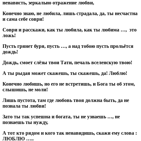
ненависть, зеркально отражение любви,
Конечно знаю, не любила, лишь страдала, да, ты несчастна
и сама себе соври!
Соври и расскажи, как ты любила, как ты любима …, это
ложь!
Пусть грянет буря, пусть …, а над тобою пусть прольётся
дождь!
Дождь, смоет слёзы твои Тати, печаль вселенскую твою!
А ты рыдая может скажешь, ты скажешь, да! Люблю!
Конечно любишь, но его не встретишь, и Бога ты об этом,
слышишь, не моли!
Лишь пустота, там где любовь твоя должна быть, да не
познала ты любви!
Зато ты так успешна и богата, ты не узнаешь …, не
познаешь ты нужду,
А тот кто рядом и кого так ненавидишь, скажи ему слова :
ЛЮБЛЮ …..