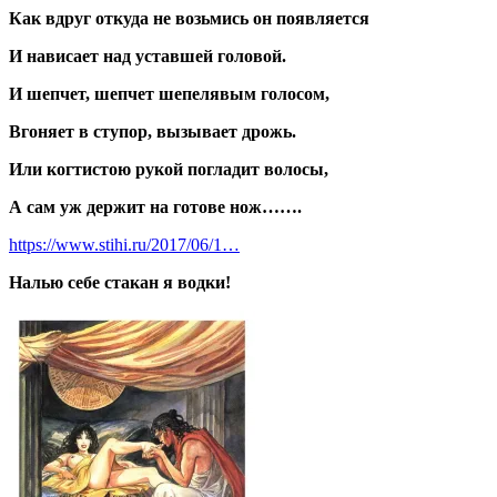
Как вдруг откуда не возьмись он появляется
И нависает над уставшей головой.
И шепчет, шепчет шепелявым голосом,
Вгоняет в ступор, вызывает дрожь.
Или когтистою рукой погладит волосы,
А сам уж держит на готове нож…….
https://www.stihi.ru/2017/06/1…
Налью себе стакан я водки!