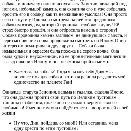
собака, и поначалу сильно испугалась. Заметив, лежащий под
ногами, небольшой камень, она схватила его и уже собралась
бросить его в собаку, как та неожиданно умолкла! Она просто
села на пути у Илоны и смотрела на неё тем преданным
собачьим взглядом, который проникал глубоко в душу! Её
страх быстро прошёл, и она отбросила камень в сторону!
Собака проводила камень взглядом, не двинувшись с места, и
через мгновение снова продолжила смотреть на Илону. Они с
интересом осматривали друг друга… Собака была
немаленькая и окрасом была похожа на серого волка. Она
была худой и неухоженной, но ее пронзительный магический
взгляд покорил Илону, и она не смогла пройти мимо.
Кажется, ты кобель? Тогда я назову тебя Диком…
хорошее имя для собаки, которая решила разделить моё
одиночество на планете Ган!
Однажды старуха Зенония, ведьма и гадалка, сказала Илоне,
что она должна пройти свой путь по Великим пустошам
тишины и забвения, иначе она не сможет вернуть своего
любимого! Именно там она найдёт ответ на вопрос всей своей
жизни!
Ну что, Дик, пойдешь со мной? Или оставишь меня
одну брести по этим пустошам?