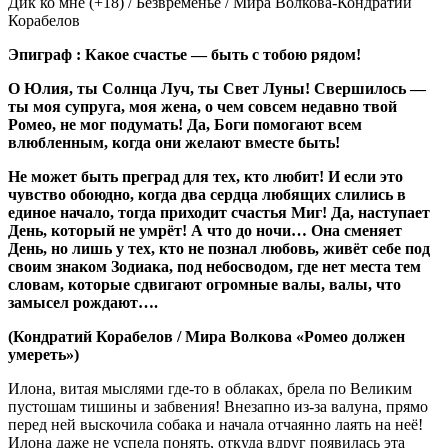
Дик ко мне (+18) / Безвременье / Мира Волкова-Кондратий
Корабелов
Эпиграф : Какое счастье — быть с тобою рядом!
О Юлия, ты Солнца Луч, ты Свет Луны! Свершилось —
ты моя супруга, моя жена, о чем совсем недавно твой
Ромео, не мог подумать! Да, Боги помогают всем
влюбленным, когда они желают вместе быть!
Не может быть преград для тех, кто любит! И если это
чувство обоюдно, когда два сердца любящих слились в
единое начало, тогда приходит счастья Миг! Да, наступает
День, который не умрёт! А что до ночи… Она сменяет
День, но лишь у тех, кто не познал любовь, живёт себе под
своим знаком Зодиака, под небосводом, где нет места тем
словам, которые сдвигают огромные валы, валы, что
замысел рождают….
(Кондратий Корабелов / Мира Волкова «Ромео должен
умереть»)
Илона, витая мыслями где-то в облаках, брела по Великим
пустошам тишины и забвения! Внезапно из-за валуна, прямо
перед ней выскочила собака и начала отчаянно лаять на неё!
Илона даже не успела понять, откуда вдруг появилась эта