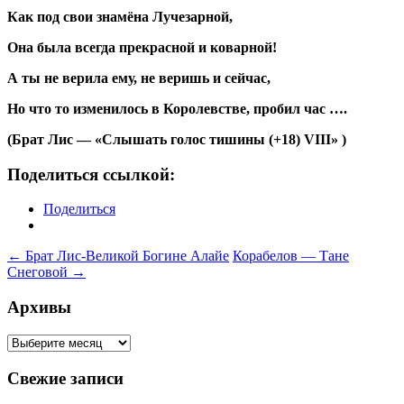
Как под свои знамёна Лучезарной,
Она была всегда прекрасной и коварной!
А ты не верила ему, не веришь и сейчас,
Но что то изменилось в Королевстве, пробил час ….
(Брат Лис — «Слышать голос тишины (+18) VIII» )
Поделиться ссылкой:
Поделиться
Навигация
←
Брат Лис-Великой Богине Алайе
Корабелов — Тане
Снеговой
→
по
записям
Архивы
Архивы
Свежие записи