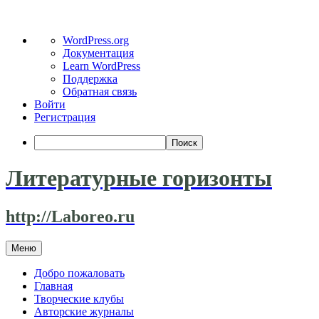
О
WordPress.org
WordPress
Документация
Learn WordPress
Поддержка
Обратная связь
Войти
Регистрация
Поиск
Литературные горизонты
http://Laboreo.ru
Перейти
Меню
к
содержимому
Добро пожаловать
Главная
Творческие клубы
Авторские журналы