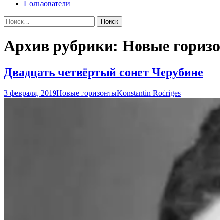
Пользователи
Найти:
Архив рубрики: Новые гориз
Двадцать четвёртый сонет Черубине
3 февраля, 2019
Новые горизонты
Konstantin Rodriges