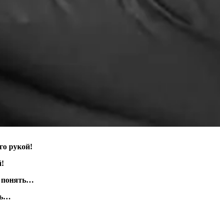
го рукой!
й!
я понять…
ть…