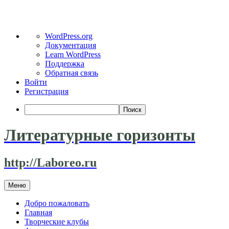
О
WordPress.org
WordPress
Документация
Learn WordPress
Поддержка
Обратная связь
Войти
Регистрация
Поиск
Литературные горизонты
http://Laboreo.ru
Перейти
Меню
к
содержимому
Добро пожаловать
Главная
Творческие клубы