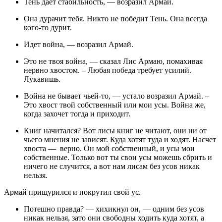
Тень дает стабильность, — возразил Армай.
Она дурачит тебя. Никто не победит Тень. Она всегда
кого-то дурит.
Идет война, — возразил Армай.
Это не твоя война, — сказал Лис Армаю, помахивая
нервно хвостом. – Любая победа требует усилий.
Лукавишь.
Война не бывает чьей-то, — устало возразил Армай. –
Это хвост твой собственный или мои усы. Война же,
когда захочет тогда и приходит.
Книг начитался? Вот лисы книг не читают, они ни от
чьего мнения не зависят. Куда хотят туда и ходят. Насчет
хвоста — верно. Он мой собственный, и усы мои
собственные. Только вот ты свои усы можешь сбрить и
ничего не случится, а вот нам лисам без усов никак
нельзя.
Армай прищурился и покрутил свой ус.
Потешно правда? — хихикнул он, — одним без усов
никак нельзя, зато они свободны ходить куда хотят, а