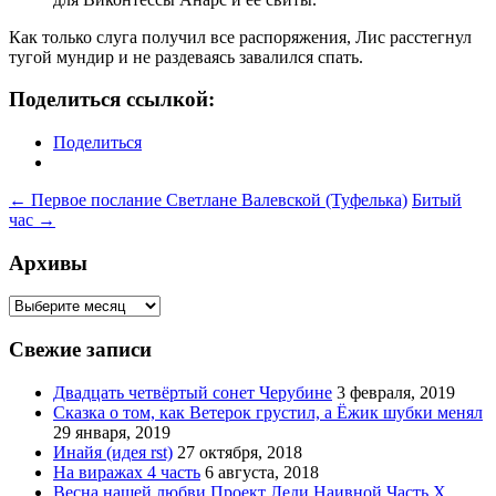
Как только слуга получил все распоряжения, Лис расстегнул
тугой мундир и не раздеваясь завалился спать.
Поделиться ссылкой:
Поделиться
Навигация
←
Первое послание Светлане Валевской (Туфелька)
Битый
час
→
по
записям
Архивы
Архивы
Свежие записи
Двадцать четвёртый сонет Черубине
3 февраля, 2019
Сказка о том, как Ветерок грустил, а Ёжик шубки менял
29 января, 2019
Инайя (идея rst)
27 октября, 2018
На виражах 4 часть
6 августа, 2018
Весна нашей любви Проект Леди Наивной Часть Х