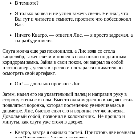
В темноте?
Я только вошел и не успел зажечь свечи. Не знал, что
Вы тут и читаете в темноте, простите что побеспокоил
Вас.
Ничего Кватро, — ответил Лис, — я просто задремал, а
ты разбудил меня.
Слуга молча еще раз поклонился, а Лис взяв со стола
канделябр, зажег свечи и пошел в свои покои по длинным
коридорам замка. Зайдя в свои покои, он закрыл за собой
плотно дверь, уселся в кресло и постарался внимательно
осмотреть свой артефакт.
Он! — довольно произнес Лис.
Затем, надел его на указательный палец и направил руку в
сторону стены с окном. Вместо окна медленно вращаясь стала
появляться воронка, которая постепенно увеличивалась в
диаметре. Лис, быстро снял его и воронка тут же исчезла.
Довольный собой, позвонил в колокольчик. Не прошло и
минуты, как слуга уже стоял в дверях.
Кватро, завтра я ожидаю гостей. Приготовь две комнаты
для Виконтессы Анарс и ее свиты.