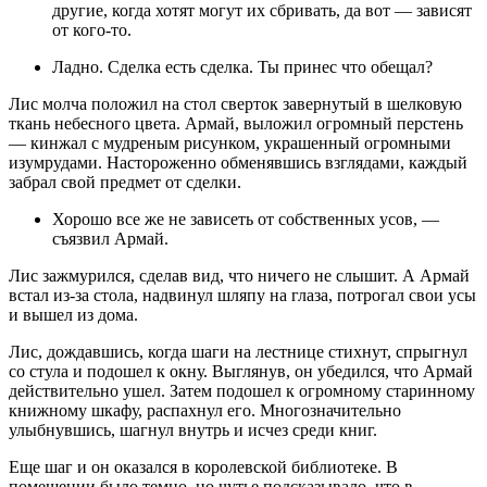
другие, когда хотят могут их сбривать, да вот — зависят
от кого-то.
Ладно. Сделка есть сделка. Ты принес что обещал?
Лис молча положил на стол сверток завернутый в шелковую
ткань небесного цвета. Армай, выложил огромный перстень
— кинжал с мудреным рисунком, украшенный огромными
изумрудами. Настороженно обменявшись взглядами, каждый
забрал свой предмет от сделки.
Хорошо все же не зависеть от собственных усов, —
съязвил Армай.
Лис зажмурился, сделав вид, что ничего не слышит. А Армай
встал из-за стола, надвинул шляпу на глаза, потрогал свои усы
и вышел из дома.
Лис, дождавшись, когда шаги на лестнице стихнут, спрыгнул
со стула и подошел к окну. Выглянув, он убедился, что Армай
действительно ушел. Затем подошел к огромному старинному
книжному шкафу, распахнул его. Многозначительно
улыбнувшись, шагнул внутрь и исчез среди книг.
Еще шаг и он оказался в королевской библиотеке. В
помещении было темно, но чутье подсказывало, что в