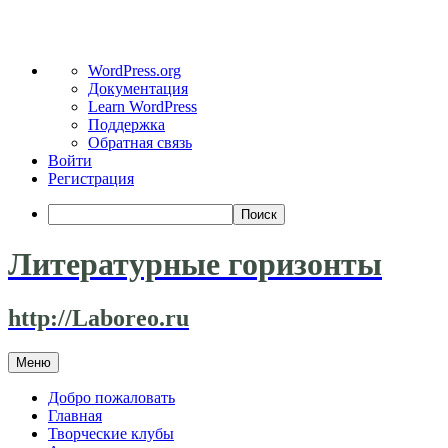
О
WordPress.org
WordPress
Документация
Learn WordPress
Поддержка
Обратная связь
Войти
Регистрация
Поиск
Литературные горизонты
http://Laboreo.ru
Перейти
Меню
к
содержимому
Добро пожаловать
Главная
Творческие клубы