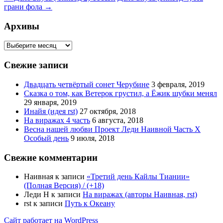
грани фола
→
по
записям
Архивы
Архивы
Свежие записи
Двадцать четвёртый сонет Черубине
3 февраля, 2019
Сказка о том, как Ветерок грустил, а Ёжик шубки менял
29 января, 2019
Инайя (идея rst)
27 октября, 2018
На виражах 4 часть
6 августа, 2018
Весна нашей любви Проект Леди Наивной Часть Х
Особый день
9 июля, 2018
Свежие комментарии
Наивная
к записи
«Третий день Кайлы Тиании»
(Полная Версия) / (+18)
Леди Н
к записи
На виражах (авторы Наивная, rst)
rst
к записи
Путь к Океану
Сайт работает на WordPress