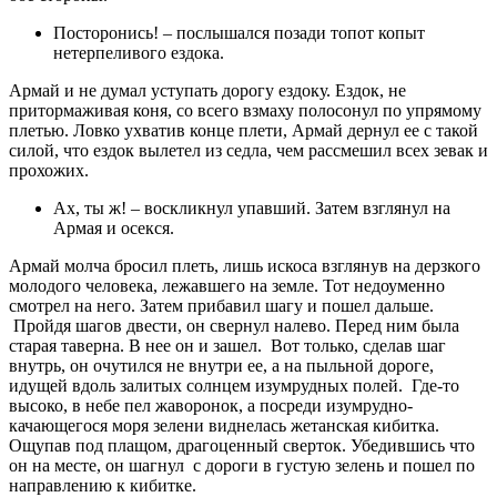
Посторонись! – послышался позади топот копыт
нетерпеливого ездока.
Армай и не думал уступать дорогу ездоку. Ездок, не
притормаживая коня, со всего взмаху полосонул по упрямому
плетью. Ловко ухватив конце плети, Армай дернул ее с такой
силой, что ездок вылетел из седла, чем рассмешил всех зевак и
прохожих.
Ах, ты ж! – воскликнул упавший. Затем взглянул на
Армая и осекся.
Армай молча бросил плеть, лишь искоса взглянув на дерзкого
молодого человека, лежавшего на земле. Тот недоуменно
смотрел на него. Затем прибавил шагу и пошел дальше.
Пройдя шагов двести, он свернул налево. Перед ним была
старая таверна. В нее он и зашел. Вот только, сделав шаг
внутрь, он очутился не внутри ее, а на пыльной дороге,
идущей вдоль залитых солнцем изумрудных полей. Где-то
высоко, в небе пел жаворонок, а посреди изумрудно-
качающегося моря зелени виднелась жетанская кибитка.
Ощупав под плащом, драгоценный сверток. Убедившись что
он на месте, он шагнул с дороги в густую зелень и пошел по
направлению к кибитке.