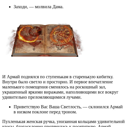
Заходи, — молвила Дама.
И Армай поднялся по ступенькам в старенькую кибитку.
Внутри было светло и просторно. И первое впечатление
маленького помещения сменялось на роскошный зал,
украшенный яркими виражами, наполняющими все вокруг
удивительно преломляющимися лучами.
Приветствую Вас Ваша Светлость, — склонился Армай
в низком поклоне перед троном.
Пухленькая женская ручка, унизанная кольцами удивительной
красы, благосклонно протянулась к посетителю. Армай