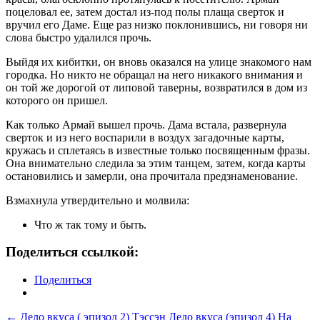
поцеловал ее, затем достал из-под полы плаща сверток и
вручил его Даме. Еще раз низко поклонившись, ни говоря ни
слова быстро удалился прочь.
Выйдя их кибитки, он вновь оказался на улице знакомого нам
городка. Но никто не обращал на него никакого внимания и
он той же дорогой от липовой таверны, возвратился в дом из
которого он пришел.
Как только Армай вышел прочь. Дама встала, развернула
сверток и из него воспарили в воздух загадочные карты,
кружась и сплетаясь в известные только посвященным фразы.
Она внимательно следила за этим танцем, затем, когда карты
остановились и замерли, она прочитала предзнаменование.
Взмахнула утвердительно и молвила:
Что ж так тому и быть.
Поделиться ссылкой:
Поделиться
Навигация
←
Дело вкуса ( эпизод 2) Тэссэн
Дело вкуса (эпизод 4) На