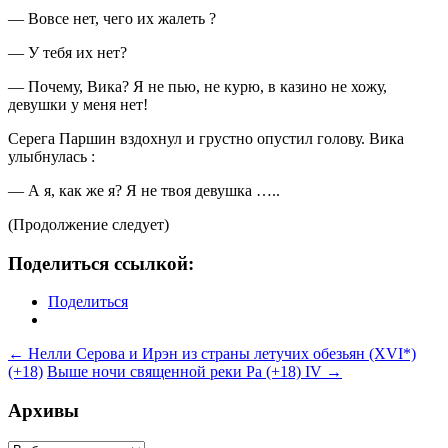
— Вовсе нет, чего их жалеть ?
— У тебя их нет?
— Почему, Вика? Я не пью, не курю, в казино не хожу,
девушки у меня нет!
Серега Паршин вздохнул и грустно опустил голову. Вика
улыбнулась :
— А я, как же я? Я не твоя девушка …..
(Продолжение следует)
Поделиться ссылкой:
Поделиться
Навигация
←
Нелли Серова и Ирэн из страны летучих обезьян (ХVI*)
(+18)
Выше ночи священной реки Ра (+18) IV
→
по
записям
Архивы