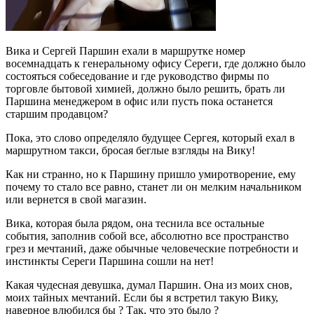
Вика и Сергей Паршин ехали в маршрутке номер
восемнадцать к генеральному офису Сереги, где должно было
состояться собеседование и где руководство фирмы по
торговле бытовой химией, должно было решить, брать ли
Паршина менеджером в офис или пусть пока останется
старшим продавцом?
Пока, это слово определяло будущее Сергея, который ехал в
маршрутном такси, бросая беглые взгляды на Вику!
Как ни странно, но к Паршину пришло умиротворение, ему
почему то стало все равно, станет ли он мелким начальником
или вернется в свой магазин.
Вика, которая была рядом, она теснила все остальные
события, заполнив собой все, абсолютно все пространство
грез и мечтаний, даже обычные человеческие потребности и
инстинкты Сереги Паршина сошли на нет!
Какая чудесная девушка, думал Паршин. Она из моих снов,
моих тайных мечтаний. Если бы я встретил такую Вику,
наверное влюбился бы ? Так, что это было ?