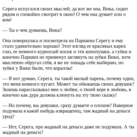
Серега испугался своих мыслей, да вот же она, Вика, сидит
рядом и спокойно смотрит в окно! О чем она думает или о
ком!
— Ты о чем думаешь, Вика?
Она повернулась и посмотрела на Паршина Серегу и ему
стало удивительно хорошо! Этот взгляд ее красивых карих
глаз, ее немного курносый носик и эти конопушки, а губки и
конечно Паршин не применул заглянуть на зубки Вики, хотя
мысленно обругал себя, я же не лошадь себе выбираю, но
зубки у Вики были, что кораллы!
— Я вот думаю, Серега, ты такой милый парень, почему один,
это меня немного пугает. Может ты обижаешь своих девушек?
Знаешь нарассказывал мне о любви, о твоей вере в любовь, я
конечно как дура должна клюнуть на эту твою сказку!
— Но почему, вы девушки, сразу думаете о плохом? Наверное
подумала я какой нибудь извращенец, там жадный на деньги
урод?
— Нет, Серега, про жадный на деньги даже не подумала. А ты
жадный на деньги?