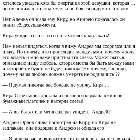
хотелось увидеть хотя бы очертания этой девушки, которая …,
он не понимал что она хочет и он боялся подумать о таком.
Нет Алёнка описала ему Киру, но Андрею показалось он
видит её, девушка-мечта.
Кира увидела его глаза и ей захотелось заплакать!
Нам нельзя видеться, когда я вижу Андрея мы ссоримся или я
плачу. Но почему, что происходит между нами, почему я хочу
его видеть и мне даже приятны эти слёзы. Может быть я
оплакиваю нашу любовь, которая могла бы быть между нами
и которой не будет, не будет никогда! Но почему, Господи,
почему наша любовь должна умереть не родившись ??
— Я думал никогда вас больше не увижу, Кира …
Кира Стрельцова достала из бокового кармана джинсов
бумажный платочек и вытерла слёзы!
— А вы бы хотели меня ещё раз увидеть, Андрей?
Андрей Орлов снова посмотрел на Киру, но Кира не
заплакала, она подошла к Андрею и обняла его!
— Я видела вас, в окружении тех офицеров, вы не наврали