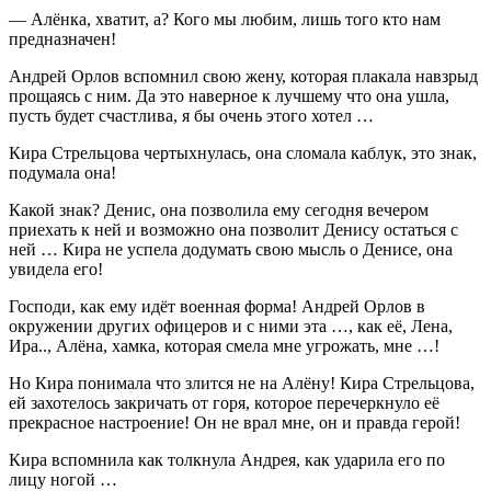
— Алёнка, хватит, а? Кого мы любим, лишь того кто нам
предназначен!
Андрей Орлов вспомнил свою жену, которая плакала навзрыд
прощаясь с ним. Да это наверное к лучшему что она ушла,
пусть будет счастлива, я бы очень этого хотел …
Кира Стрельцова чертыхнулась, она сломала каблук, это знак,
подумала она!
Какой знак? Денис, она позволила ему сегодня вечером
приехать к ней и возможно она позволит Денису остаться с
ней … Кира не успела додумать свою мысль о Денисе, она
увидела его!
Господи, как ему идёт военная форма! Андрей Орлов в
окружении других офицеров и с ними эта …, как её, Лена,
Ира.., Алёна, хамка, которая смела мне угрожать, мне …!
Но Кира понимала что злится не на Алёну! Кира Стрельцова,
ей захотелось закричать от горя, которое перечеркнуло её
прекрасное настроение! Он не врал мне, он и правда герой!
Кира вспомнила как толкнула Андрея, как ударила его по
лицу ногой …