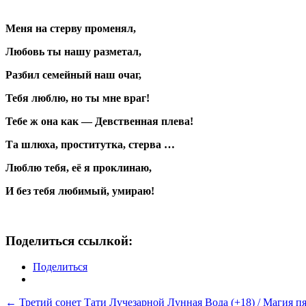
Меня на стерву променял,
Любовь ты нашу разметал,
Разбил семейный наш очаг,
Тебя люблю, но ты мне враг!
Тебе ж она как — Девственная плева!
Та шлюха, проститутка, стерва …
Люблю тебя, её я проклинаю,
И без тебя любимый, умираю!
Поделиться ссылкой:
Поделиться
Навигация
←
Третий сонет Тати Лучезарной
Лунная Вода (+18) / Магия п