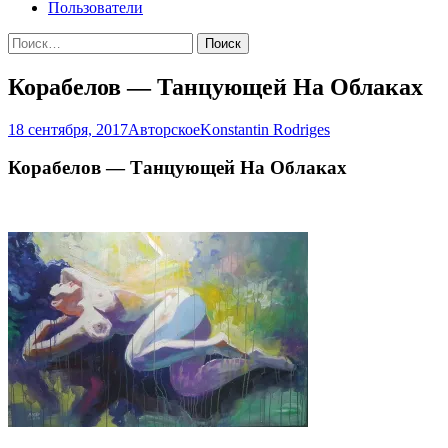
Пользователи
Найти:
Корабелов — Танцующей На Облаках
18 сентября, 2017
Авторское
Konstantin Rodriges
Корабелов — Танцующей На Облаках