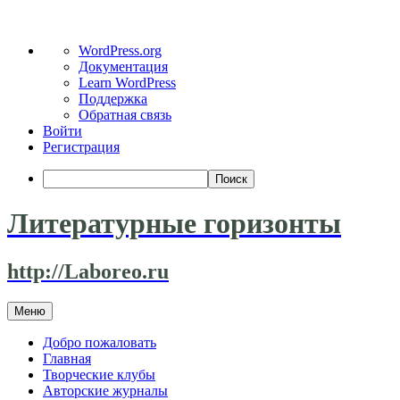
О
WordPress.org
WordPress
Документация
Learn WordPress
Поддержка
Обратная связь
Войти
Регистрация
Поиск
Литературные горизонты
http://Laboreo.ru
Перейти
Меню
к
содержимому
Добро пожаловать
Главная
Творческие клубы
Авторские журналы