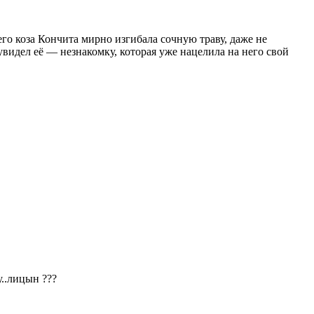
его коза Кончита мирно изгибала сочную траву, даже не
увидел её — незнакомку, которая уже нацелила на него свой
у..лицын ???