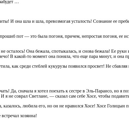
забудет …
ты! И она шла и шла, превозмогая усталость! Сознание ее пребы
е прошиб пот — это была погоня, причем, непростая погоня, ее 
 не осталось! Она бежала, спотыкалась, и снова бежала! Ее рук
лечо! В какой-то момент она поняла, что еще пара минут, и она 
етила, как среди стеблей кукурузы появился просвет! Не сбавляя
! Да, сначала я хотел поехать к сестре в Эль-Параисо, но я позв
 я не соврал Светлане, — сказал сам себе Хосе, чтобы подавить
, казалось, любила его, но он не нравился Хосе! Хосе Голицын 
 встречал хозяина!