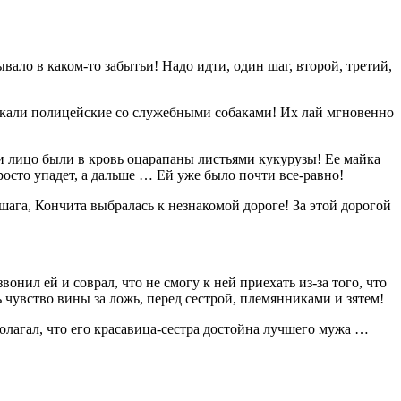
вало в каком-то забытьи! Надо идти, один шаг, второй, третий,
искали полицейские со служебными собаками! Их лай мгновенно
и и лицо были в кровь оцарапаны листьями кукурузы! Ее майка
просто упадет, а дальше … Ей уже было почти все-равно!
 шага, Кончита выбралась к незнакомой дороге! За этой дорогой
онил ей и соврал, что не смогу к ней приехать из-за того, что
 чувство вины за ложь, перед сестрой, племянниками и зятем!
полагал, что его красавица-сестра достойна лучшего мужа …