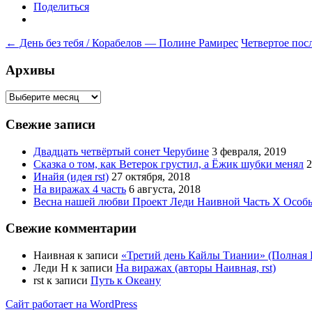
Поделиться
Навигация
←
День без тебя / Корабелов — Полине Рамирес
Четвертое пос
по
Архивы
записям
Архивы
Свежие записи
Двадцать четвёртый сонет Черубине
3 февраля, 2019
Сказка о том, как Ветерок грустил, а Ёжик шубки менял
2
Инайя (идея rst)
27 октября, 2018
На виражах 4 часть
6 августа, 2018
Весна нашей любви Проект Леди Наивной Часть Х Особ
Свежие комментарии
Наивная
к записи
«Третий день Кайлы Тиании» (Полная В
Леди Н
к записи
На виражах (авторы Наивная, rst)
rst
к записи
Путь к Океану
Сайт работает на WordPress