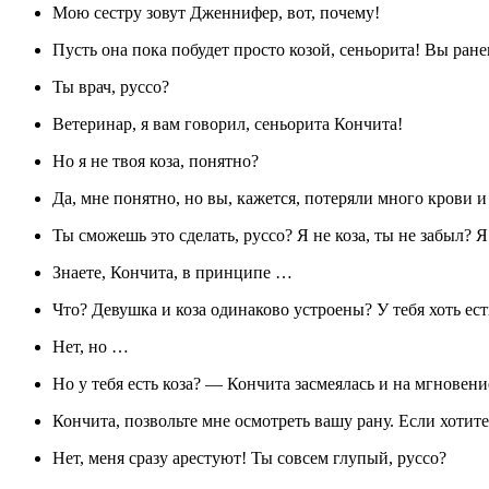
Мою сестру зовут Дженнифер, вот, почему!
Пусть она пока побудет просто козой, сеньорита! Вы ране
Ты врач, руссо?
Ветеринар, я вам говорил, сеньорита Кончита!
Но я не твоя коза, понятно?
Да, мне понятно, но вы, кажется, потеряли много крови 
Ты сможешь это сделать, руссо? Я не коза, ты не забыл? 
Знаете, Кончита, в принципе …
Что? Девушка и коза одинаково устроены? У тебя хоть ест
Нет, но …
Но у тебя есть коза? — Кончита засмеялась и на мгновен
Кончита, позвольте мне осмотреть вашу рану. Если хотите
Нет, меня сразу арестуют! Ты совсем глупый, руссо?