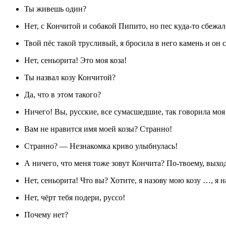
Ты живешь один?
Нет, с Кончитой и собакой Пипито, но пес куда-то сбежал
Твой пёс такой трусливый, я бросила в него камень и он 
Нет, сеньорита! Это моя коза!
Ты назвал козу Кончитой?
Да, что в этом такого?
Ничего! Вы, русские, все сумасшедшие, так говорила моя 
Вам не нравится имя моей козы? Странно!
Странно? — Незнакомка криво улыбнулась!
А ничего, что меня тоже зовут Кончита? По-твоему, выход
Нет, сеньорита! Что вы? Хотите, я назову мою козу …, я 
Нет, чёрт тебя подери, руссо!
Почему нет?