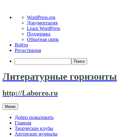
О
WordPress.org
WordPress
Документация
Learn WordPress
Поддержка
Обратная связь
Войти
Регистрация
Поиск
Литературные горизонты
http://Laboreo.ru
Перейти
Меню
к
содержимому
Добро пожаловать
Главная
Творческие клубы
Авторские журналы