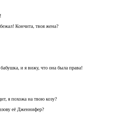
!
сбежал! Кончита, твоя жена?
бабушка, и я вижу, что она была права!
ит, я похожа на твою козу?
назову её Дженнифер?