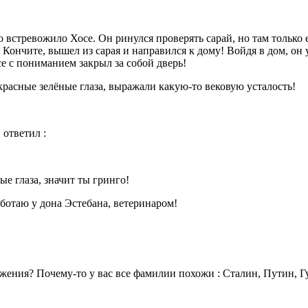
о встревожило Хосе. Он ринулся проверять сарай, но там только 
Кончите, вышел из сарая и направился к дому! Войдя в дом, он 
е с пониманием закрыл за собой дверь!
екрасные зелёные глаза, выражали какую-то вековую усталость!
 ответил :
е глаза, значит ты гринго!
ботаю у дона Эстебана, ветеринаром!
ажения? Почему-то у вас все фамилии похожи : Сталин, Путин, Г