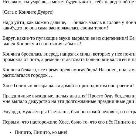
Неважно, ты умрёшь, а может будешь жить, тебя народ твой не 
(Сага о Кончите Дуарте)
Надо уйти, как можно дальше, — билась мысль в голове у Кончи
как-будто не она сама распоряжалась своим телом!
Вдруг, какие-то пугающие звуки вырвали ее из оцепенения! Е
вывел Кончиту из состояния забытья!
Кончита бросилась вперед, напрягая силы, которых у нее почти
промокла от пота, а ремень от автомата больно впивался ей в п
Кончита бежала, все время превозмогая боль! Наконец, она зам
располагался городок …
Хосе Голицын возвращался домой в приподнятом настроении!
Праздничные выходные, целых два дня! Просто буду бездельничать
мне выпало дежурство на эти долгожданные праздничные дни! И
Эдуардо, муж сестры Светланы, был неплохой человек, и сестра
Первым, что насторожило Хосе, было то, что его пёс Пипито не
Пипито, Пипито, ко мне!