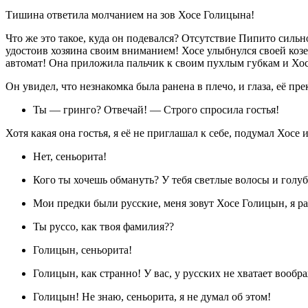
Тишина ответила молчанием на зов Хосе Голицына!
Что же это такое, куда он подевался? Отсутствие Пипито сильн
удостоив хозяина своим вниманием! Хосе улыбнулся своей козе 
автомат! Она приложила пальчик к своим пухлым губкам и Хос
Он увидел, что незнакомка была ранена в плечо, и глаза, её пр
Ты — гринго? Отвечай! — Строго спросила гостья!
Хотя какая она гостья, я её не приглашал к себе, подумал Хосе и
Нет, сеньорита!
Кого ты хочешь обмануть? У тебя светлые волосы и голубы
Мои предки были русские, меня зовут Хосе Голицын, я ра
Ты руссо, как твоя фамилия??
Голицын, сеньорита!
Голицын, как странно! У вас, у русских не хватает вообр
Голицын! Не знаю, сеньорита, я не думал об этом!