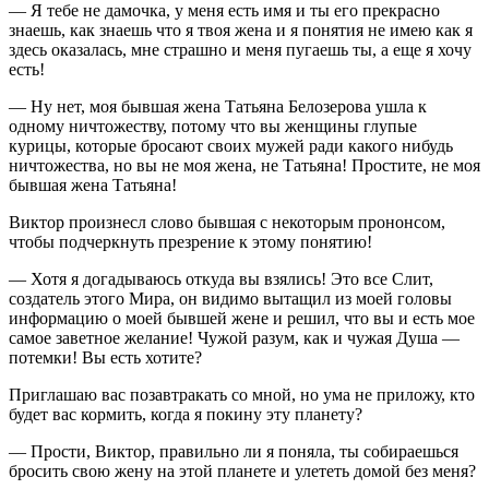
— Я тебе не дамочка, у меня есть имя и ты его прекрасно
знаешь, как знаешь что я твоя жена и я понятия не имею как я
здесь оказалась, мне страшно и меня пугаешь ты, а еще я хочу
есть!
— Ну нет, моя бывшая жена Татьяна Белозерова ушла к
одному ничтожеству, потому что вы женщины глупые
курицы, которые бросают своих мужей ради какого нибудь
ничтожества, но вы не моя жена, не Татьяна! Простите, не моя
бывшая жена Татьяна!
Виктор произнесл слово бывшая с некоторым прононсом,
чтобы подчеркнуть презрение к этому понятию!
— Хотя я догадываюсь откуда вы взялись! Это все Слит,
создатель этого Мира, он видимо вытащил из моей головы
информацию о моей бывшей жене и решил, что вы и есть мое
самое заветное желание! Чужой разум, как и чужая Душа —
потемки! Вы есть хотите?
Приглашаю вас позавтракать со мной, но ума не приложу, кто
будет вас кормить, когда я покину эту планету?
— Прости, Виктор, правильно ли я поняла, ты собираешься
бросить свою жену на этой планете и улететь домой без меня?