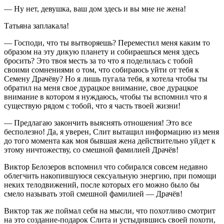
— Ну нет, девушка, ваш дом здесь и вы мне не жена!
Татьяна заплакала!
— Господи, что ты вытворяешь? Переместил меня каким то
образом на эту дикую планету и собираешъся меня здесь
бросить? Это твоя месть за то что я поделилась с тобой
своими сомнениями о том, что собираюсь уйти от тебя к
Семену Драчёву? Но я лишь пугала тебя, я хотела чтобы ты
обратил на меня свое дурацкое внимание, свое дурацкое
внимание в котором я нуждаюсь, чтобы ты вспомнил что я
существую рядом с тобой, что я часть твоей жизни!
— Предлагаю закончить выяснять отношения! Это все
бесполезно! Да, я уверен, Слит вытащил информацию из меня
до того момента как моя бывшая жена действительно уйдет к
этому ничтожеству, со смешной фамилией Драчёв!
Виктор Белозеров вспомнил что собирался совсем недавно
облегчить накопившуюся сексуальную энергию, при помощи
неких телодвижений, после которых его можно было бы
смело называть этой смешной фамилией — Драчёв!
Виктор так же поймал себя на мысли, что похотливо смотрит
на это создание-подарок Слита и устыдившись своей похоти,