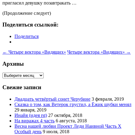
пригласил девушку позавтракать …
(Продолжение следует)
Поделиться ссылкой:
Поделиться
Навигация
←
Четыре вектора «Видящих»
Четыре вектора «Видящих»
→
по
Архивы
записям
Архивы
Свежие записи
Двадцать четвёртый сонет Черубине
3 февраля, 2019
Сказка о том, как Ветерок грустил, а Ёжик шубки менял
29 января, 2019
Инайя (идея rst)
27 октября, 2018
На виражах 4 часть
6 августа, 2018
Весна нашей любви Проект Леди Наивной Часть Х
Особый день
9 июля, 2018