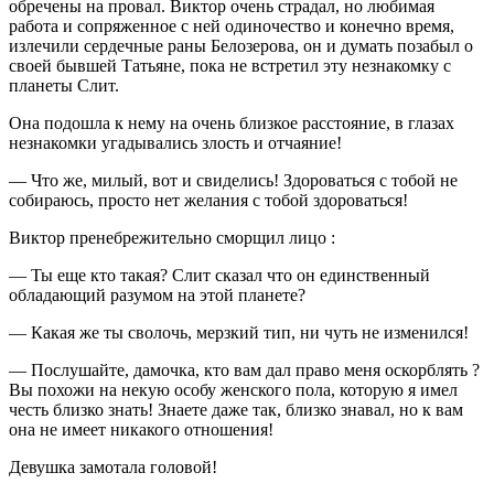
обречены на провал. Виктор очень страдал, но любимая
работа и сопряженное с ней одиночество и конечно время,
излечили сердечные раны Белозерова, он и думать позабыл о
своей бывшей Татьяне, пока не встретил эту незнакомку с
планеты Слит.
Она подошла к нему на очень близкое расстояние, в глазах
незнакомки угадывались злость и отчаяние!
— Что же, милый, вот и свиделись! Здороваться с тобой не
собираюсь, просто нет желания с тобой здороваться!
Виктор пренебрежительно сморщил лицо :
— Ты еще кто такая? Слит сказал что он единственный
обладающий разумом на этой планете?
— Какая же ты сволочь, мерзкий тип, ни чуть не изменился!
— Послушайте, дамочка, кто вам дал право меня оскорблять ?
Вы похожи на некую особу женского пола, которую я имел
честь близко знать! Знаете даже так, близко знавал, но к вам
она не имеет никакого отношения!
Девушка замотала головой!