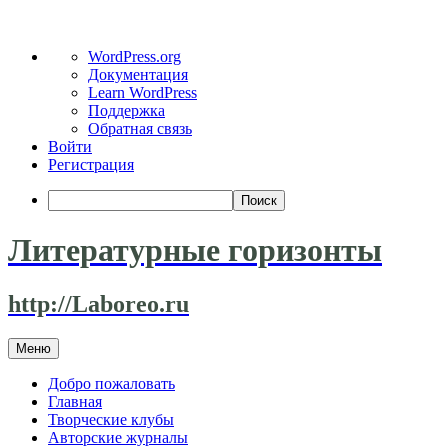
О
WordPress.org
WordPress
Документация
Learn WordPress
Поддержка
Обратная связь
Войти
Регистрация
Поиск
Литературные горизонты
http://Laboreo.ru
Перейти
Меню
к
содержимому
Добро пожаловать
Главная
Творческие клубы
Авторские журналы