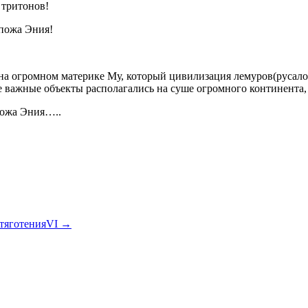
 тритонов!
спожа Эния!
на огромном материке Му, который цивилизация лемуров(русало
е важные объекты располагались на суше огромного континента,
пожа Эния…..
 тяготенияVI
→