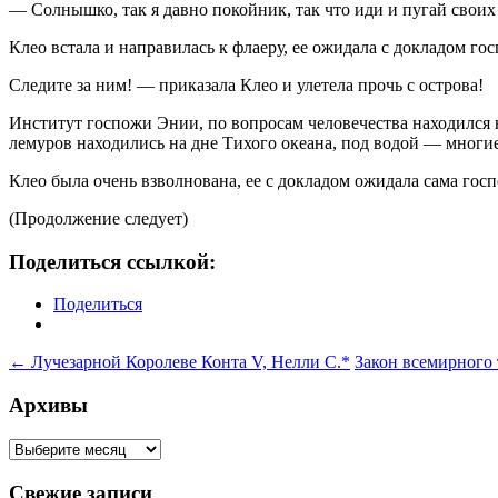
— Солнышко, так я давно покойник, так что иди и пугай своих
Клео встала и направилась к флаеру, ее ожидала с докладом го
Следите за ним! — приказала Клео и улетела прочь с острова!
Институт госпожи Энии, по вопросам человечества находился 
лемуров находились на дне Тихого океана, под водой — многи
Клео была очень взволнована, ее с докладом ожидала сама гос
(Продолжение следует)
Поделиться ссылкой:
Поделиться
Навигация
←
Лучезарной Королеве Конта V, Нелли С.*
Закон всемирного
по
Архивы
записям
Архивы
Свежие записи