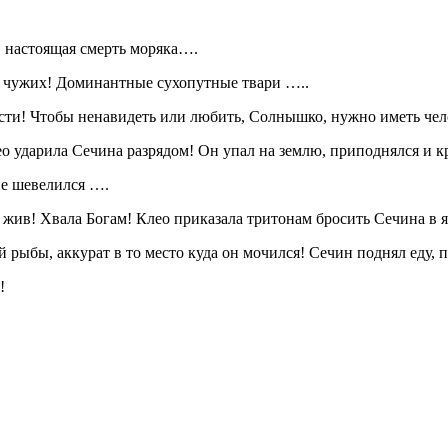
, настоящая смерть моряка….
я чужих! Доминантные сухопутные твари …..
исти! Чтобы ненавидеть или любить, Солнышко, нужно иметь челов
 ударила Сечина разрядом! Он упал на землю, приподнялся и кр
не шевелился ….
, жив! Хвала Богам! Клео приказала тритонам бросить Сечина в
 рыбы, аккурат в то место куда он мочился! Сечин поднял еду, п
!