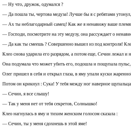
— Ну что, дружок, одумался ?
— Да пошла ты, чертова медуза! Лучше бы я с ребятами утонул
— Ах ты неблагодарный самец! Как же я ненавижу ваше плем
— Господи, посмотрите на эту медузу, она рассуждает о ненав
— Да как ты смеешь ? Совершенно вышел из под контроля! Клео
Клео снова ударила его разрядом, а потом еще, Сечин лежал и 
Она подумала что может убить его, подошла и пощупала пульс
Олег пришел в себя и открыл глаза, в яму упали куски жаренной
Потом он крикнул : Сука! У тебя между ног наверное щупальца
— Сечин, я все слышу!
— Так у меня нет от тебя секретов, Солнышко!
Клео нагнулась в яму и тихим женским голосом сказала :
— Сечин, ты у меня сдохнешь в этой яме!