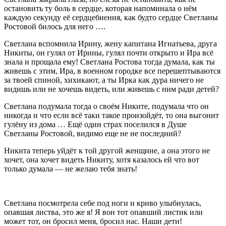
остановить ту боль в сердце, которая напоминала о нём
каждую секунду её сердцебиения, как будто сердце Светланы
Ростовой билось для него ….
Светлана вспомнила Ирину, жену капитана Игнатьева, друга
Никиты, он гулял от Ирины, гулял почти открыто и Ира всё
знала и прощала ему! Светлана Ростова тогда думала, как ты
живешь с этим, Ира, в военном городке все перешептываются
за твоей спиной, хихикают, а ты Ирка как дура ничего не
видишь или не хочешь видеть, или живешь с ним ради детей?
Светлана подумала тогда о своём Никите, подумала что он
никогда и что если всё таки такое произойдёт, то она выгонит
гулёну из дома … Ещё один страх поселился в Душе
Светланы Ростовой, видимо еще не не последний?
Никита теперь уйдёт к той другой женщине, а она этого не
хочет, она хочет видеть Никиту, хотя казалось ей что вот
только думала — не желаю тебя знать!
Светлана посмотрела себе под ноги и криво улыбнулась,
опавшая листва, это же я! Я вон тот опавший листик или
может тот, он бросил меня, бросил нас. Наши дети!