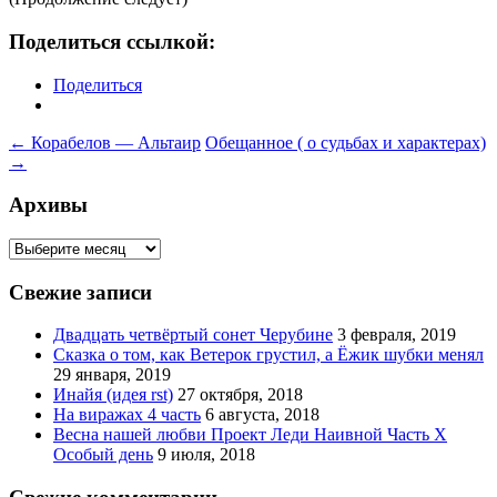
Поделиться ссылкой:
Поделиться
Навигация
←
Корабелов — Альтаир
Обещанное ( о судьбах и характерах)
→
по
записям
Архивы
Архивы
Свежие записи
Двадцать четвёртый сонет Черубине
3 февраля, 2019
Сказка о том, как Ветерок грустил, а Ёжик шубки менял
29 января, 2019
Инайя (идея rst)
27 октября, 2018
На виражах 4 часть
6 августа, 2018
Весна нашей любви Проект Леди Наивной Часть Х
Особый день
9 июля, 2018