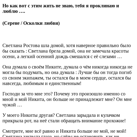
Но как вот с этим жить не знаю, тебя я проклинаю и
люблю ….
(Серене / Осколки любви)
Светлана Ростова шла домой, хотя наверное правильно было
бы сказать : Светлана брела домой, она не замечала красоты
осени, а легкий осенний дождь смешался с её слезами …
Она думала о своём Никите, думала о чём никогда никогда не
могла бы подумать, но она думала : Лучше бы он тогда погиб
со своим экипажем, ты остался бы в моем сердце, остался бы
навсегда, любимым и единственным!
Господи за что мне это? Почему это произошло именно со
мной и мой Никита, он больше не принадлежит мне? Он мне
чужой …
У моего Никиты другая? Светлана зарыдала и кулачком
прикрыла рот, на неё стали обращать внимание прохожие!
Смотрите, мне всё равно и Никита больше не мой, не мой!
Светлана закрыла глаза, но слёзы не остановить, как не