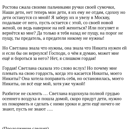
Ростова сжала своими пальчиками ручки своей сумочки,
Наши дети, нет теперь мои дети, я их ему не отдам, сдохну но
дети останутся со мной! Я заберу их и увезу в Москву,
подальше от него, пусть остается с этой, со своей новой
женой, он ведь наверное на ней жениться? Или погуляет и
вернётся ко мне? Да только я тебя назад не пущу, на порог не
пущу, ты предатель, а предатели никому не нужны!
Но Светлана знала что нужны, она знала что Никита нужен ей
и если бы он вернулся! Господи, о чём я думаю, может мне
ещё и бороться за него? Нет, я слишком гордая!
Гордая! Светлана сказала это слово вслух! Но почему мне
плевать на свою гордость, когда это касается Никиты, моего
Никиты? Она хотела поправить себя, но остановилась, моего
Никиты, он всё еще мой, хотя уже чужой!
Разбитое не склеить … Светлана вздохнула полной грудью
осеннего воздуха и пошла домой, скоро придут дети, нужно
их покормить и сделать с ними уроки и дети ещё ничего не
знают, пусть не знают ….
(Продолжение следует)