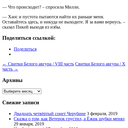
— Что происходит? – спросила Милли.
— Хаос и пустота пытаются найти их раньше меня.
Оставайтесь здесь, и никуда не выходите. Я за вами вернусь. –
сказал Пикей выходя из избы.
Поделиться ссылкой:
Поделиться
Навигация
←
Свитки Белого авгура / VIII часть
Свитки Белого авгура / X
часть
→
по
записям
Архивы
Архивы
Свежие записи
Двадцать четвёртый сонет Черубине
3 февраля, 2019
Сказка о том, как Ветерок грустил, а Ёжик шубки менял
29 января, 2019