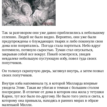
Так за разговором они уже давно приблизились к небольшому
селению. Людей не было видно. Вероятно, они уже были
предупреждены о блуждающих тварях и либо покинули свои
дома или попрятались. Погода стала портиться. Небо вдруг
потемнело, потянуло сыростью. Туман стал опускаться,
закрывая собой все вокруг. Пикей осмотрелся, увидев
невдалеке небольшую пустующую избу, повел туда своих
попутчиков.
Он толкнул скрипучую дверь, заглянул внутрь, а затем позвал
своих попутчиков.
Внутри изба напоминала ту, в которой Милларда впервые
увидела Элме. Такая же убогая и темная с большим столом
посередине. В отличие от дома в котором она жила у тетушки
Карни, тут все было по-другому. Не было того уюта и света, к
которому она привыкла, находясь в ранних мирах в образе
маленькой Милли.