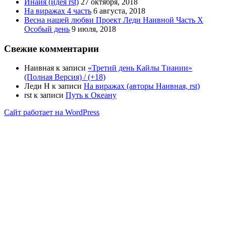
Инайя (идея rst)
27 октября, 2018
На виражах 4 часть
6 августа, 2018
Весна нашей любви Проект Леди Наивной Часть Х
Особый день
9 июля, 2018
Свежие комментарии
Наивная
к записи
«Третий день Кайлы Тиании»
(Полная Версия) / (+18)
Леди Н
к записи
На виражах (авторы Наивная, rst)
rst
к записи
Путь к Океану
Сайт работает на WordPress