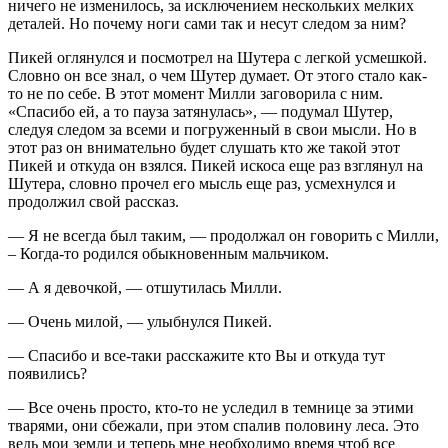
ничего не изменилось, за исключением нескольких мелких
деталей. Но почему ноги сами так и несут следом за ним?
Пикей оглянулся и посмотрел на Шутера с легкой усмешкой.
Словно он все знал, о чем Шутер думает. От этого стало как-
то не по себе. В этот момент Милли заговорила с ним.
«Спасибо ей, а то пауза затянулась», — подумал Шутер,
следуя следом за всеми и погруженный в свои мысли. Но в
этот раз он внимательно будет слушать кто же такой этот
Пикей и откуда он взялся. Пикей искоса еще раз взглянул на
Шутера, словно прочел его мысль еще раз, усмехнулся и
продолжил свой рассказ.
— Я не всегда был таким, — продолжал он говорить с Милли,
– Когда-то родился обыкновенным мальчиком.
— А я девочкой, — отшутилась Милли.
— Очень милой, — улыбнулся Пикей.
— Спасибо и все-таки расскажите кто Вы и откуда тут
появились?
— Все очень просто, кто-то не уследил в темнице за этими
тварями, они сбежали, при этом спалив половину леса. Это
ведь мои земли и теперь мне необходимо время чтоб все