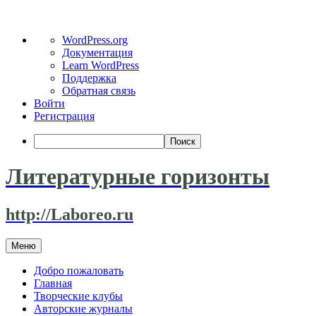
О
WordPress.org
WordPress
Документация
Learn WordPress
Поддержка
Обратная связь
Войти
Регистрация
Поиск
Литературные горизонты
http://Laboreo.ru
Перейти
Меню
к
содержимому
Добро пожаловать
Главная
Творческие клубы
Авторские журналы