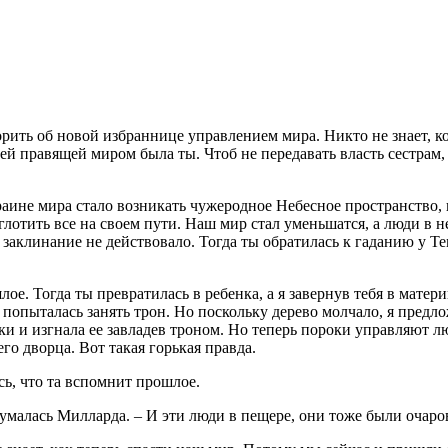
орить об новой избраннице управлением мира. Никто не знает, к
й правящей миром была ты. Чтоб не передавать власть сестрам, т
аине мира стало возникать чужеродное Небесное пространство, п
оглотить все на своем пути. Наш мир стал уменьшатся, а люди в н
ое заклинание не действовало. Тогда ты обратилась к гаданию у
ошлое. Тогда ты превратилась в ребенка, а я завернув тебя в мат
ем попыталась занять трон. Но поскольку дерево молчало, я пред
оки и изгнала ее завладев троном. Но теперь пороки управляют 
о дворца. Вот такая горькая правда.
сь, что та вспомнит прошлое.
адумалась Милларда. – И эти люди в пещере, они тоже были очар