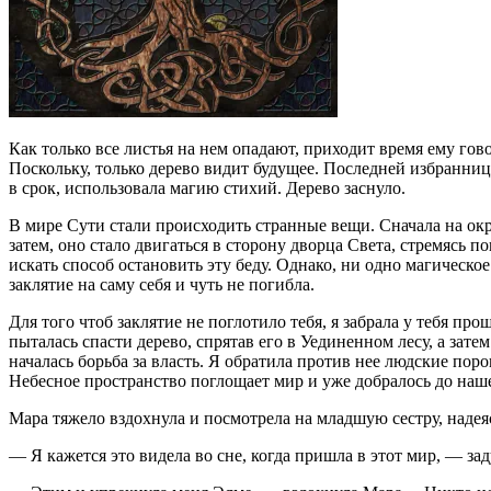
Как только все листья на нем опадают, приходит время ему гов
Поскольку, только дерево видит будущее. Последней избраннице
в срок, использовала магию стихий. Дерево заснуло.
В мире Сути стали происходить странные вещи. Сначала на окр
затем, оно стало двигаться в сторону дворца Света, стремясь п
искать способ остановить эту беду. Однако, ни одно магическ
заклятие на саму себя и чуть не погибла.
Для того чтоб заклятие не поглотило тебя, я забрала у тебя пр
пыталась спасти дерево, спрятав его в Уединенном лесу, а зат
началась борьба за власть. Я обратила против нее людские пор
Небесное пространство поглощает мир и уже добралось до нашег
Мара тяжело вздохнула и посмотрела на младшую сестру, надея
— Я кажется это видела во сне, когда пришла в этот мир, — з