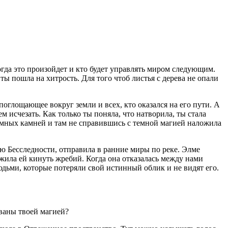
огда это произойдет и кто будет управлять миром следующим.
ы пошла на хитрость. Для того чтоб листья с дерева не опали
оглощающее вокруг земли и всех, кто оказался на его пути. А
ем исчезать. Как только ты поняла, что натворила, ты стала
 Темных камней и там не справившись с темной магией наложила
ерию Бесследности, отправила в ранние миры по реке. Элме
ложила ей кинуть жребий. Когда она отказалась между нами
людьми, которые потеряли свой истинный облик и не видят его.
ованы твоей магией?