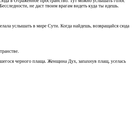
 сюда в Отраженное пространство. Тут можно услышать голос
Бесследности, не даст твоим врагам видеть куда ты идешь.
желала услышать в мире Сути. Когда найдешь, возвращайся сюда
транстве.
вшегося черного плаща. Женщина Дух, запахнув плащ, уселась