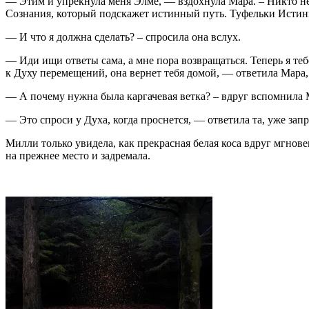
— Этим и упрекнула меня Элме, — вздохнула Мара. – Никто не
Сознания, который подскажет истинный путь. Туфельки Истинног
— И что я должна сделать? – спросила она вслух.
— Иди ищи ответы сама, а мне пора возвращаться. Теперь я те
к Духу перемещений, она вернет тебя домой, — ответила Мара,
— А почему нужна была каргачевая ветка? – вдруг вспомнила
— Это спроси у Духа, когда проснется, — ответила та, уже зап
Милли только увидела, как прекрасная белая коса вдруг мгнов
на прежнее место и задремала.