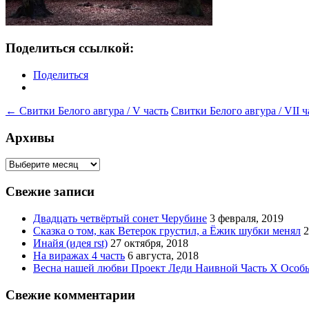
Поделиться ссылкой:
Поделиться
Навигация
←
Свитки Белого авгура / V часть
Свитки Белого авгура / VII 
по
Архивы
записям
Архивы
Свежие записи
Двадцать четвёртый сонет Черубине
3 февраля, 2019
Сказка о том, как Ветерок грустил, а Ёжик шубки менял
2
Инайя (идея rst)
27 октября, 2018
На виражах 4 часть
6 августа, 2018
Весна нашей любви Проект Леди Наивной Часть Х Особ
Свежие комментарии