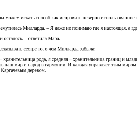
ы можем искать способ как исправить неверно использованное т
мутилась Милларда. – Я даже не понимаю где я настоящая, а где
й осталось. – ответила Мара.
ссказывать сестре то, о чем Милларда забыла:
– хранительница рода, я средняя – хранительница границ и мла
 наш мир и народ в гармонии. И каждая управляет этим миром то
 Каргачевым деревом.