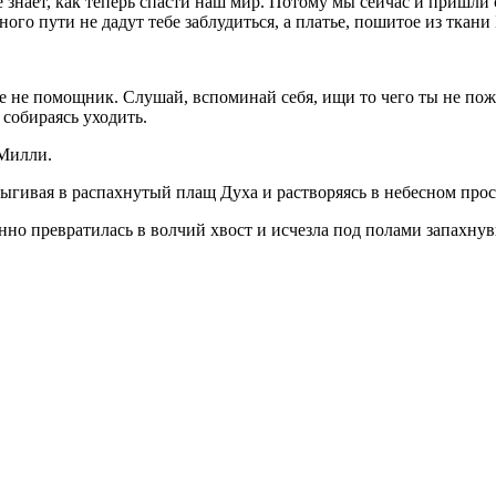
 знает, как теперь спасти наш мир. Потому мы сейчас и пришли
о пути не дадут тебе заблудиться, а платье, пошитое из ткани 
бе не помощник. Слушай, вспоминай себя, ищи то чего ты не по
 собираясь уходить.
 Милли.
рыгивая в распахнутый плащ Духа и растворяясь в небесном прос
енно превратилась в волчий хвост и исчезла под полами запахну