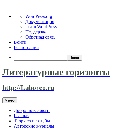
О
WordPress.org
WordPress
Документация
Learn WordPress
Поддержка
Обратная связь
Войти
Регистрация
Поиск
Литературные горизонты
http://Laboreo.ru
Перейти
Меню
к
содержимому
Добро пожаловать
Главная
Творческие клубы
Авторские журналы