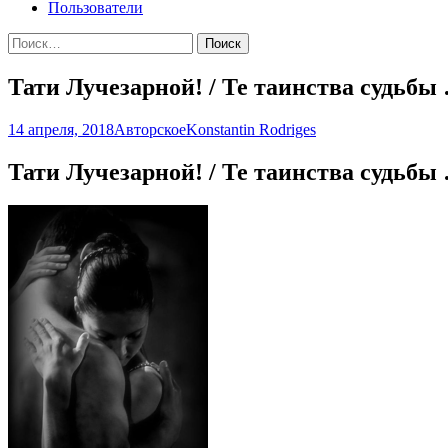
Пользователи
Найти:
Тати Лучезарной! / Те таинства судьбы
14 апреля, 2018
Авторское
Konstantin Rodriges
Тати Лучезарной! / Те таинства судьбы