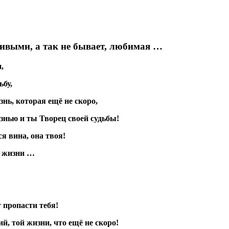
ивыми, а так не бывает, любимая …
,
ьбу,
нь, которая ещё не скоро,
знью и ты Творец своей судьбы!
я вина, она твоя!
й жизни …
т пропасти тебя!
й, той жизни, что ещё не скоро!