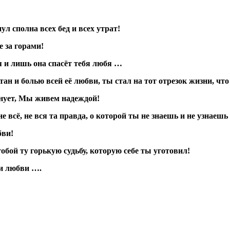
ул сполна всех бед и всех утрат!
е за горами!
бя и лишь она спасёт тебя любя …
тан и болью всей её любви, ты стал на тот отрезок жизни, что 
минует, Мы живем надеждой!
 всё, не вся та правда, о которой ты не знаешь и не узнаешь 
бви!
тобой ту горькую судьбу, которую себе ты уготовил!
ни любви ….