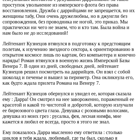
проступок увольнение из имперского флота без права
восстановления. Дружба с даррийцами не запрещается, но их
женщины табу, Они очень дружелюбны, но в джунгли без
сопровождения, без проводника не ногой, это приказ. Мы
практически ни чего не знаем, что и кто там. Была война и
нам было не до исследований!
Лейтенант Кузнецов втянулся в подготовку к предстоящим
полетам, к изучению звездного сектора, к ориентированию в
открытом космосе лишь по картам, без компьютера и конечно
наряды! Роман втянулся в военную жизнь Имперской Базы
Венера 7. В один из дней, свободных дней, лейтенант
Кузнецов решил посмотреть на даррийцев. Он взял с собой
шоколад и печенье и вышел за периметр. Она окликнула его,
как будто ждала прилета Романа на Венеру 7.
Лейтенант Кузнецов обернулся и увидел ее, которая сказала
ему : Дарра! Он смотрел на нее завороженно, пораженный ее
красотой и какой то чистотой и добротой, которую излучали
ее бирюзового цвета глаза. Девушка с розовыми волосами,
девушка из моих грез : русалка, фея, лесная нимфа, мне
кажется я любил ее всегда, просто я этого не знал.
Ему показалось Дарра мысленно ему ответила : столько
циклов я тебя ждала, любимый, где ты был, сколько я