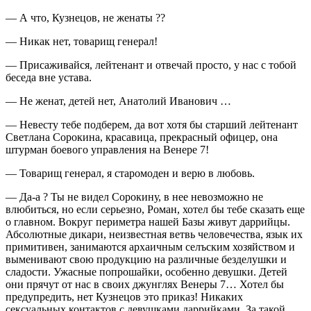
— А что, Кузнецов, не женаты ??
— Никак нет, товарищ генерал!
— Присаживайся, лейтенант и отвечай просто, у нас с тобой
беседа вне устава.
— Не женат, детей нет, Анатолий Иванович …
— Невесту тебе подберем, да вот хотя бы старший лейтенант
Светлана Сорокина, красавица, прекрасный офицер, она
штурман боевого управления на Венере 7!
— Товарищ генерал, я старомоден и верю в любовь.
— Да-а ? Ты не видел Сорокину, в нее невозможно не
влюбиться, но если серьезно, Роман, хотел бы тебе сказать еще
о главном. Вокруг периметра нашей Базы живут даррийцы.
Абсолютные дикари, неизвестная ветвь человечества, язык их
примитивен, занимаются архаичным селъским хозяйством и
выменивают свою продукцию на различные безделушки и
сладости. Ужасные попрошайки, особенно девушки. Детей
они прячут от нас в своих джунглях Венеры 7… Хотел бы
предупредить, нет Кузнецов это приказ! Никаких
сексуальных контактов с девушками даррийками. За такой