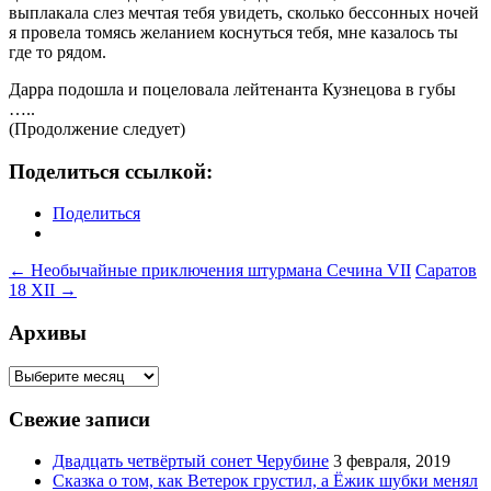
выплакала слез мечтая тебя увидеть, сколько бессонных ночей
я провела томясь желанием коснуться тебя, мне казалось ты
где то рядом.
Дарра подошла и поцеловала лейтенанта Кузнецова в губы
…..
(Продолжение следует)
Поделиться ссылкой:
Поделиться
Навигация
←
Необычайные приключения штурмана Сечина VII
Саратов
18 ХII
→
по
записям
Архивы
Архивы
Свежие записи
Двадцать четвёртый сонет Черубине
3 февраля, 2019
Сказка о том, как Ветерок грустил, а Ёжик шубки менял