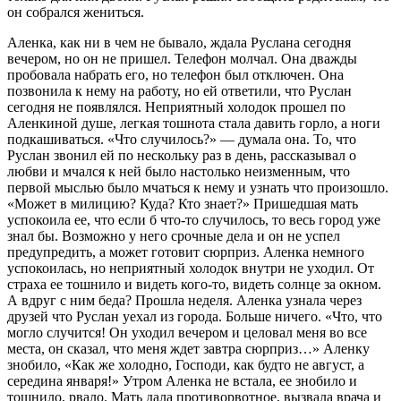
он собрался жениться.
Аленка, как ни в чем не бывало, ждала Руслана сегодня
вечером, но он не пришел. Телефон молчал. Она дважды
пробовала набрать его, но телефон был отключен. Она
позвонила к нему на работу, но ей ответили, что Руслан
сегодня не появлялся. Неприятный холодок прошел по
Аленкиной душе, легкая тошнота стала давить горло, а ноги
подкашиваться. «Что случилось?» — думала она. То, что
Руслан звонил ей по нескольку раз в день, рассказывал о
любви и мчался к ней было настолько неизменным, что
первой мыслью было мчаться к нему и узнать что произошло.
«Может в милицию? Куда? Кто знает?» Пришедшая мать
успокоила ее, что если б что-то случилось, то весь город уже
знал бы. Возможно у него срочные дела и он не успел
предупредить, а может готовит сюрприз. Аленка немного
успокоилась, но неприятный холодок внутри не уходил. От
страха ее тошнило и видеть кого-то, видеть солнце за окном.
А вдруг с ним беда? Прошла неделя. Аленка узнала через
друзей что Руслан уехал из города. Больше ничего. «Что, что
могло случится! Он уходил вечером и целовал меня во все
места, он сказал, что меня ждет завтра сюрприз…» Аленку
знобило, «Как же холодно, Господи, как будто не август, а
середина января!» Утром Аленка не встала, ее знобило и
тошнило, рвало. Мать дала противорвотное, вызвала врача и