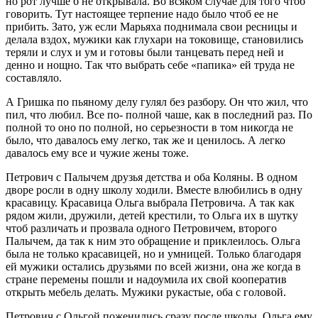
но рот лучше б не открывала. Во всяком случае для того чтоб
говорить. Тут настоящее терпение надо было чтоб ее не
прибить. Зато, уж если Марьяха поднимала свои ресницы и
делала вздох, мужики как глухари на токовище, становились
теряли и слух и ум и готовы были танцевать перед ней и
денно и нощно. Так что выбрать себе «папика» ей труда не
составляло.
А Гришка по пьяному делу гулял без разбору. Он что жил, что
пил, что любил. Все по- полной чаше, как в последний раз. По
полной то оно по полной, но серьезности в том никогда не
было, что давалось ему легко, так же и ценилось. А легко
давалось ему все и чужие жены тоже.
Петрович с Палычем друзья детства и оба Коляны. В одном
дворе росли в одну школу ходили. Вместе влюбились в одну
красавицу. Красавица Ольга выбрала Петровича. А так как
рядом жили, дружили, детей крестили, то Ольга их в шутку
чтоб различать и прозвала одного Петровичем, второго
Палычем, да так к ним это обращение и приклеилось. Ольга
была не только красавицей, но и умницей. Только благодаря
ей мужики остались друзьями по всей жизни, она же когда в
стране перемены пошли и надоумила их свой кооператив
открыть мебель делать. Мужики рукастые, оба с головой.
Петрович с Ольгой поженились сразу после школы, Ольга ему