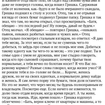
В кабинете отца было тихо, он сидел над своими бумагами и
даже не повернул головы, когда вошел Гришка. Сдерживая
себя от волнения, как- будто и не было вчерашнего скандала,
Гришка подошел к столу и уселся. Отец, так и не отрывая
взгляда от своих бумаг подвинул Гришке папку. Гришка и так
знал, что там, но молча открыл, стал просматривать. «Батя,
обещаю – это последний раз! Ну поверь, давай не будем.»
Отец молчал. «Я обещаю» — повторил Гришка, -«никаких
пьянок, никаких разбитых машин и чужих жен.» Отец
пристально посмотрел стальным взглядом, но ответил: «Я даю
тебе месяц. За этот месяц, если ты не сумеешь чего-то
добиться, то забудь про семью и не позорь мое имя. Добиться
такому идиоту как ты чего-то за месяц – это уже подвиг. Ты в
семье один с умом не дружишь, мне уже стыдно говорить,
когда кто про сыновей спрашивает, почему братья твои
нормальные, а тебя вечно по болотам носит? Я что Вас по-
разному кормил? Разные слова говорил, когда жизни учил? И
не роняли тебя и по- голове не били… Короче, женись
дружок, но не на своих идиотках, а нормальную девку найди
и женись. Я сам лично порву эти бумаги, твоя доля останется.
Но это не значит, что через месяц ты будешь полноправным ее
владельцем. Посмотрю еще. Если ничего не изменится, то
долю твою отдам внукам, когда время придет. А ты живи,
тогда как знаешь. Иди, время пошло.» Гришка вздохнул
облегченно : «Бать, верни ключи от квартиры и машины, а то