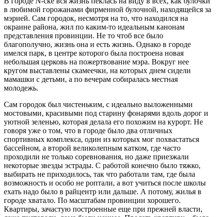
В городе N-ске вся жизнь пеклась на виду в всех, как булочки
в любимой горожанами фирменной булочной, находящейся за
мэрией. Сам городок, несмотря на то, что находился на
окраине района, жил по каким-то идеальным канонам
представления провинции. Не то чтоб все было
благополучно, жизнь она и есть жизнь. Однако в городе
имелся парк, в центре которого была построена новая
небольшая церковь на пожертвование мэра. Вокруг нее
кругом выставлены скамеечки, на которых днем сидели
мамашки с детьми, а по вечерам собиралась местная
молодежь.
Сам городок был чистеньким, с идеально выложенными
мостовыми, красивыми под старину фонарями вдоль дорог и
уютной зеленью, которая делала его похожим на курорт. Не
говоря уже о том, что в городе было два отличных
спортивных комплекса, один из которых мог похвастаться
бассейном, а второй великолепным катком, где часто
проходили не только соревнования, но даже приезжали
некоторые звезды эстрады. С работой конечно было тяжко,
выбирать не приходилось, так что работали там, где была
возможность и особо не роптали, а вот учиться после школы
ехать надо было в райцентр или дальше. А потому, жилья в
городе хватало. По масштабам провинции хорошего.
Квартиры, зачастую построенные еще при прежней власти,