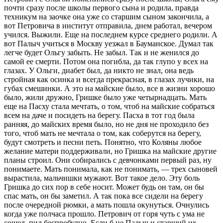
почти сразу после школы первого сына и родила, правда
техникум на заочке она уже со старшим сыном закончила, а
вот Петровича в институт отправила, днем работал, вечером
учился. Выжили. Еще на последнем курсе среднего родили. А
вот Палыч учиться в Москву уезжал в Бауманское. Думал так
легче будет Ольгу забыть. Не забыл. Так и не женился до
самой ее смерти. Потом она погибла, да так глупо у всех на
глазах. У Ольги, диабет был, да никто не знал, она ведь
стройная как осинка и всегда прекрасная, в глазах лучики, на
губах смешинки. А это на майские было, все в жизни хорошо
было, жили дружно, Гришке было уже четырнадцать. Мать
еще на Пасху стала мечтать, о том, чтоб на майские собраться
всем на даче и посидеть на берегу. Пасха в тот год была
ранняя, до майских время было, но не дня не проходило без
того, чтоб мать не мечтала о том, как соберутся на берегу,
будут смотреть и песни петь. Понятно, что Коляны любое
желание матери поддерживали, но Гришка на майские другие
планы строил. Они собирались с девчонками первый раз, ну
понимаете. Мать понимала, как не понимать, — трех сыновей
вырастила, мальчишки мужают. Вот такое дело. Эту боль
Гришка до сих пор в себе носит. Может будь он там, он бы
спас мать, он бы заметил. А так пока все сидели на берегу
после очередной рюмки, а мать пошла окунуться. Очнулись
когда уже полчаса прошло. Петрович от горя чуть с ума не
сошел, пил беспробудно. Если б не Палыч и старший их