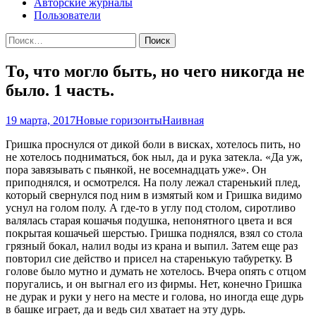
Авторские журналы
Пользователи
Найти:
То, что могло быть, но чего никогда не
было. 1 часть.
19 марта, 2017
Новые горизонты
Наивная
Гришка проснулся от дикой боли в висках, хотелось пить, но
не хотелось подниматься, бок ныл, да и рука затекла. «Да уж,
пора завязывать с пьянкой, не восемнадцать уже». Он
приподнялся, и осмотрелся. На полу лежал старенький плед,
который свернулся под ним в измятый ком и Гришка видимо
уснул на голом полу. А где-то в углу под столом, сиротливо
валялась старая кошачья подушка, непонятного цвета и вся
покрытая кошачьей шерстью. Гришка поднялся, взял со стола
грязный бокал, налил воды из крана и выпил. Затем еще раз
повторил сие действо и присел на старенькую табуретку. В
голове было мутно и думать не хотелось. Вчера опять с отцом
поругались, и он выгнал его из фирмы. Нет, конечно Гришка
не дурак и руки у него на месте и голова, но иногда еще дурь
в башке играет, да и ведь сил хватает на эту дурь.