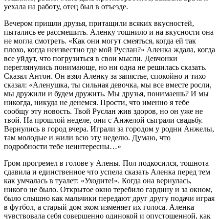
уехала на работу, отец был в отъезде.
Вечером пришли друзья, притащили всяких вкусностей,
пытались ее рассмешить. Аленку тошнило и на вкусности она
не могла смотреть. «Как они могут смеяться, когда ей так
плохо, когда неизвестно где мой Руслан?» Аленка ждала, когда
все уйдут, что погрузиться в свои мысли. Девчонки
переглянулись понимающе, но ни одна не решилась сказать.
Сказал Антон. Он взял Аленку за запястье, спокойно и тихо
сказал: «Аленушка, ты сильная девочка, мы все вместе росли,
мы дружили и будем дружить. Мы друзья, понимаешь? И мы
никогда, никуда не денемся. Прости, что именно я тебе
сообщу эту новость. Твой Руслан жив здоров, но он уже не
твой. На прошлой неделе, они с Анжелой сыграли свадьбу.
Вернулись в город вчера. Играли за городом у родни Анжелы,
там молодые и жили всю эту неделю. Думаю, что
подробности тебе неинтересны…»
Гром прогремел в голове у Алены. Пол подкосился, тошнота
сдавила и единственное что успела сказать Аленка перед тем
как умчалась в туалет: «Уходите!». Когда она вернулась,
никого не было. Открытое окно теребило гардину и за окном,
было слышно как мальчики передают друг другу подачи играя
в футбол, а старый дом эхом изменяет их голоса. Аленка
чувствовала себя совершенно одинокой и опустошенной, как