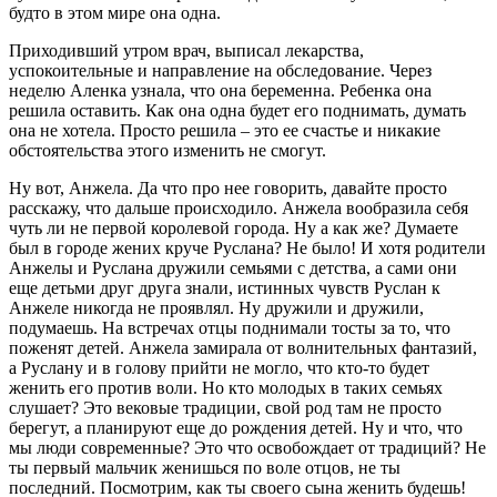
будто в этом мире она одна.
Приходивший утром врач, выписал лекарства,
успокоительные и направление на обследование. Через
неделю Аленка узнала, что она беременна. Ребенка она
решила оставить. Как она одна будет его поднимать, думать
она не хотела. Просто решила – это ее счастье и никакие
обстоятельства этого изменить не смогут.
Ну вот, Анжела. Да что про нее говорить, давайте просто
расскажу, что дальше происходило. Анжела вообразила себя
чуть ли не первой королевой города. Ну а как же? Думаете
был в городе жених круче Руслана? Не было! И хотя родители
Анжелы и Руслана дружили семьями с детства, а сами они
еще детьми друг друга знали, истинных чувств Руслан к
Анжеле никогда не проявлял. Ну дружили и дружили,
подумаешь. На встречах отцы поднимали тосты за то, что
поженят детей. Анжела замирала от волнительных фантазий,
а Руслану и в голову прийти не могло, что кто-то будет
женить его против воли. Но кто молодых в таких семьях
слушает? Это вековые традиции, свой род там не просто
берегут, а планируют еще до рождения детей. Ну и что, что
мы люди современные? Это что освобождает от традиций? Не
ты первый мальчик женишься по воле отцов, не ты
последний. Посмотрим, как ты своего сына женить будешь!