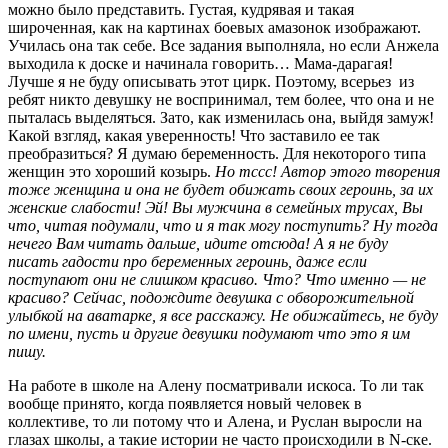
можно было представить. Густая, кудрявая и такая
широченная, как на картинах боевых амазонок изображают.
Училась она так себе. Все задания выполняла, но если Анжела
выходила к доске и начинала говорить… Мама-дарагая!
Лучше я не буду описывать этот цирк. Поэтому, всерьез из
ребят никто девушку не воспринимал, тем более, что она и не
пыталась выделяться. Зато, как изменилась она, выйдя замуж!
Какой взгляд, какая уверенность! Что заставило ее так
преобразиться? Я думаю беременность. Для некоторого типа
женщин это хороший козырь.
Но тссс! Автор этого творения
тоже женщина и она не будет обижать своих героинь, за их
женские слабости! Эй! Вы мужчина в семейных трусах, Вы
что, читая подумали, что и я так могу поступить? Ну тогда
нечего Вам читать дальше, идите отсюда! А я не буду
писать гадости про беременных героинь, даже если
поступают они не слишком красиво. Что? Что именно — не
красиво? Сейчас, подождите девушка с обворожительной
улыбкой на аватарке, я все расскажу. Не обижайтесь, не буду
по имени, пусть и другие девушки подумают что это я им
пишу.
На работе в школе на Алену посматривали искоса. То ли так
вообще принято, когда появляется новый человек в
коллективе, то ли потому что и Алена, и Руслан выросли на
глазах школы, а такие истории не часто происходили в N-ске.