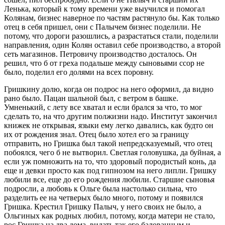
Ленька, который к тому времени уже выучился и помогал
Колянам, бизнес наверное по частям растянуло бы. Как только
отец в себя пришел, они с Палычем бизнес поделили. Не
потому, что дороги разошлись, а разрастаться стали, поделили
направления, один Колян оставил себе производство, а второй
сеть магазинов. Петровичу производство досталось. Он
решил, что б от греха подальше между сыновьями ссор не
было, поделил его долями на всех поровну.
Гришкину долю, когда он подрос на него оформил, да видно
рано было. Пацан шальной был, с ветром в башке.
Умненький, с лету все хватал и если брался за что, то мог
сделать то, на что другим полжизни надо. Институт закончил
книжек не открывая, языки ему легко давались, как будто он
их от рождения знал. Отец было хотел его за границу
отправить, но Гришка был такой непредсказуемый, что отец
побоялся, чего б не вытворил. Светлая головушка, да буйная, а
если уж помножить на то, что здоровый породистый конь, да
еще и девки просто как под гипнозом на него липли. Гришку
любили все, еще до его рождения любили. Старшие сыновья
подросли, а любовь к Ольге была настолько сильна, что
разделить ее на четверых было много, потому и появился
Гришка. Крестил Гришку Палыч, у него своих не было, а
Ольгиных как родных любил, потому, когда матери не стало,
рос Гришка на два дома, видать так его балованным и