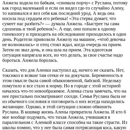
Анжела ходила по бабкам, «снимала порчу» с Руслана, потому
как город маленький и если он видел где-то случайно Алену,
то напивался и вел себя как последний урод. А ведь она
носила под сердцем его ребенка! «Эта стерва думает, что
сумеет нас разбить?» — думала Анжела. «Быстрее ты сама
сдохнешь и твой ребенок!». А еще, они попали к одному
гинекологу и приходить на обследование приходилось в один
день. Родители привозили Анжелу на машине, «чтоб девочка
не волновалась» и отец стоял ждал, когда очередь на прием.
Затем он звал дочь, и она шла на прием. Эта идиотская
ситуация напрягала всех, но что делать, за свое счастье надо
бороться. Анжела боролась.
Сказать, что для Аленки наступил ад, ничего не сказать. Нет,
токсикоз и всякие там отеки ее на докучали. Беременность в
этом смысле была самой обыкновенной, бабской. Недельку
помутило и все стало в норму. Но в городе с этой историей
началось что-то невообразимое. Аленка стала замечать, что на
нее пристально посматривают соседи. Семья Руслана была не
из обычного сословия и поговорить о них всегда находились
желающие. Однако, в этой ситуации сложно обвинить
Руслана. В кошмар жизнь Алены превратила Анжела. И кто б
мог вообще подумать, что тихая Анжела, учившаяся в
параллельном с Аленкой классе способна на такие страсти. Из
школы помню, что у нее была самая потрясающая коса, какую