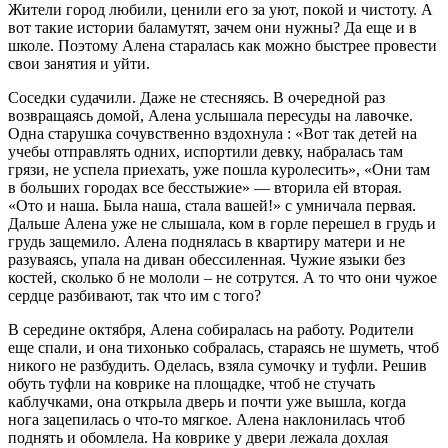
Жители город любили, ценили его за уют, покой и чистоту. А
вот такие истории баламутят, зачем они нужны? Да еще и в
школе. Поэтому Алена старалась как можно быстрее провести
свои занятия и уйти.
Соседки судачили. Даже не стесняясь. В очередной раз
возвращаясь домой, Алена услышала пересуды на лавочке.
Одна старушка сочувственно вздохнула : «Вот так детей на
учебы отправлять одних, испортили девку, набралась там
грязи, не успела приехать, уже пошла куролесить», «Они там
в больших городах все бесстыжие» — вторила ей вторая.
«Ото и наша. Была наша, стала вашей!» с умничала первая.
Дальше Алена уже не слышала, ком в горле перешел в грудь и
грудь защемило. Алена поднялась в квартиру матери и не
разуваясь, упала на диван обессиленная. Чужие языки без
костей, сколько б не мололи – не сотрутся. А то что они чужое
сердце разбивают, так что им с того?
В середине октября, Алена собиралась на работу. Родители
еще спали, и она тихонько собралась, стараясь не шуметь, чтоб
никого не разбудить. Оделась, взяла сумочку и туфли. Решив
обуть туфли на коврике на площадке, чтоб не стучать
каблучками, она открыла дверь и почти уже вышла, когда
нога зацепилась о что-то мягкое. Алена наклонилась чтоб
поднять и обомлела. На коврике у двери лежала дохлая