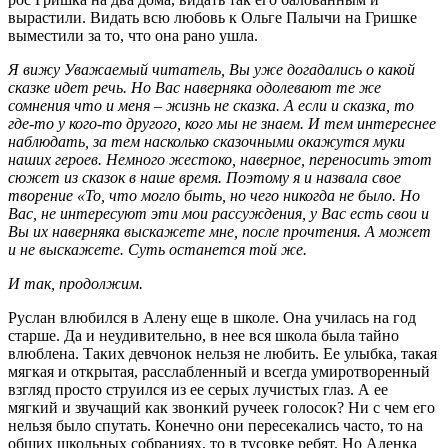
вырастили. Видать всю любовь к Ольге Палычи на Гришке
выместили за то, что она рано ушла.
Я вижу Уважаемый читатель, Вы уже догадались о какой
сказке идет речь. Но Вас наверняка одолевают те же
сомнения что и меня – жизнь не сказка. А если и сказка, то
где-то у кого-то другого, кого мы не знаем. И тем интереснее
наблюдать, за тем насколько сказочными окажутся муки
наших героев. Немного жестоко, наверное, переносить этот
сюжет из сказок в наше время. Поэтому я и назвала свое
творение «То, что могло быть, но чего никогда не было. Но
Вас, не интересуют эти мои рассуждения, у Вас есть свои и
Вы их наверняка выскажете мне, после прочтения. А может
и не выскажете. Суть останется той же.
И так, продолжим.
Руслан влюбился в Алену еще в школе. Она училась на год
старше. Да и неудивительно, в нее вся школа была тайно
влюблена. Таких девчонок нельзя не любить. Ее улыбка, такая
мягкая и открытая, расслабленный и всегда умиротворенный
взгляд просто струился из ее серых лучистых глаз. А ее
мягкий и звучащий как звонкий ручеек голосок? Ни с чем его
нельзя было спутать. Конечно они пересекались часто, то на
общих школьных собраниях, то в тусовке ребят. Но Аленка