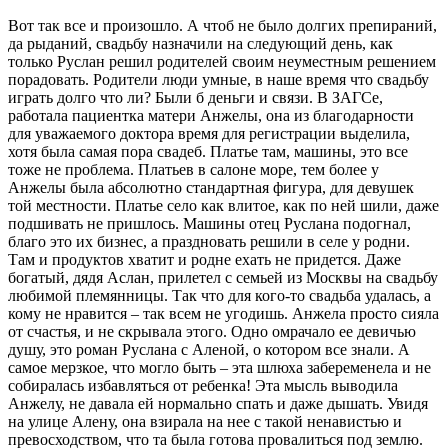
Вот так все и произошло. А чтоб не было долгих препираний,
да рыданий, свадьбу назначили на следующий день, как
только Руслан решил родителей своим неуместным решением
порадовать. Родители люди умные, в наше время что свадьбу
играть долго что ли? Были б деньги и связи. В ЗАГСе,
работала пациентка матери Анжелы, она из благодарности
для уважаемого доктора время для регистрации выделила,
хотя была самая пора свадеб. Платье там, машины, это все
тоже не проблема. Платьев в салоне море, тем более у
Анжелы была абсолютно стандартная фигура, для девушек
той местности. Платье село как влитое, как по ней шили, даже
подшивать не пришлось. Машины отец Руслана подогнал,
благо это их бизнес, а праздновать решили в селе у родни.
Там и продуктов хватит и родне ехать не придется. Даже
богатый, дядя Аслан, прилетел с семьей из Москвы на свадьбу
любимой племянницы. Так что для кого-то свадьба удалась, а
кому не нравится – так всем не угодишь. Анжела просто сияла
от счастья, и не скрывала этого. Одно омрачало ее девичью
душу, это роман Руслана с Аленой, о котором все знали. А
самое мерзкое, что могло быть – эта шлюха забеременела и не
собиралась избавляться от ребенка! Эта мысль выводила
Анжелу, не давала ей нормально спать и даже дышать. Увидя
на улице Алену, она взирала на нее с такой ненавистью и
превосходством, что та была готова провалиться под землю.