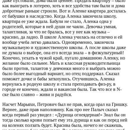
даже пустовали, дома были ценнее. Продать квартиру – было
как выиграть в лотерею, хоть и все удобства там были и дома
добротные раньше строили. Вот и Аленке квартира досталась
от бабушки в наследство. Когда Аленка закончила школу,
квартира ее уже ждала. Бабули не стало, Аленка одна у
родителей, которые в ней души не чаяли. Девочка умная,
талантливая, за что не бралась, все у нее как музыка –
красиво, да ладно. В школе Аленка училась на отлично и ей
вообще учеба легко давалась. Одновременно, закончила
музыкальную и художественную школы. А после школы даже
не думала о выборе, она его всегда знала – в физкультурный!
Конечно, уехать в чужой край, пугало домашнюю Аленку, но
желание было сильнее. Мать и классная руководительница
были против, талантов у девчонки много и выбрать можно
было более выгодный вариант, но отец поддержал. Сказал
поможет дочке и бабы заткнулись. Отучившись, Аленка
вернулась в родную школу и стала преподавать физ-ру, в
городе ее конечно, ждали и вакансия была. Так что все в N-
ске было славно – живи и радуйся.
Насчет Марьяхи, Петрович был не прав, когда орал на Гришку.
Вернее, даже прав наполовину. Как про нее Палыч сказал
когда первый раз увидел : «Дурища огнеядерная!» Знал бы он
тогда сколько крови попьет ему эта дурища и как он перед ней
на коленях ползать будет. Красива была, ничего не скажешь,