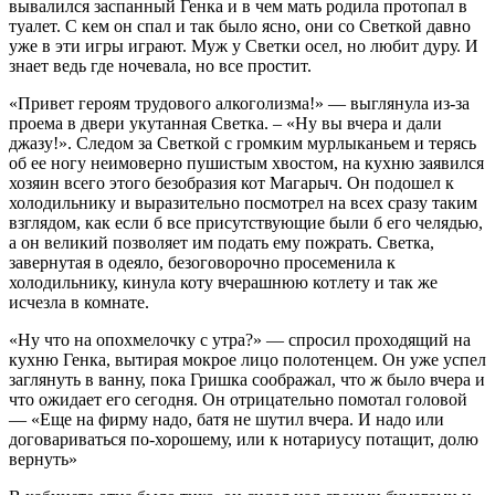
вывалился заспанный Генка и в чем мать родила протопал в
туалет. С кем он спал и так было ясно, они со Светкой давно
уже в эти игры играют. Муж у Светки осел, но любит дуру. И
знает ведь где ночевала, но все простит.
«Привет героям трудового алкоголизма!» — выглянула из-за
проема в двери укутанная Светка. – «Ну вы вчера и дали
джазу!». Следом за Светкой с громким мурлыканьем и терясь
об ее ногу неимоверно пушистым хвостом, на кухню заявился
хозяин всего этого безобразия кот Магарыч. Он подошел к
холодильнику и выразительно посмотрел на всех сразу таким
взглядом, как если б все присутствующие были б его челядью,
а он великий позволяет им подать ему пожрать. Светка,
завернутая в одеяло, безоговорочно просеменила к
холодильнику, кинула коту вчерашнюю котлету и так же
исчезла в комнате.
«Ну что на опохмелочку с утра?» — спросил проходящий на
кухню Генка, вытирая мокрое лицо полотенцем. Он уже успел
заглянуть в ванну, пока Гришка соображал, что ж было вчера и
что ожидает его сегодня. Он отрицательно помотал головой
— «Еще на фирму надо, батя не шутил вчера. И надо или
договариваться по-хорошему, или к нотариусу потащит, долю
вернуть»