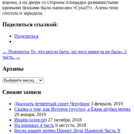
ворона, а на двери со стороны площадки размашистыми
кривыми буквами было написано «Сука!!!». Алена тихо
сползла и зарыдала.
Поделиться ссылкой:
Поделиться
Навигация
←
Повороты
То, что могло быть, но чего никогда не было. 2
часть.
→
по
записям
Архивы
Архивы
Свежие записи
Двадцать четвёртый сонет Черубине
3 февраля, 2019
Сказка о том, как Ветерок грустил, а Ёжик шубки менял
29 января, 2019
Инайя (идея rst)
27 октября, 2018
На виражах 4 часть
6 августа, 2018
Весна нашей любви Проект Леди Наивной Часть Х