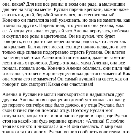
она, какая? Для нее все равны и всем она рада, а мальчишки
для нее на втором месте. Руслан парень крепкий, можно даже
сказать видный, борьбой занимался, но стеснительный.
Конечно он пытался за ней ухаживать, но она не заметила, как
и многих других. Парень знал, что учиться она уехала, ждал
ее. А когда услышал от друзей что Аленка вернулась, побежал
и скупил все розы в цветочном. Он не думал, что будет
говорить, его просто так переполнила радость, что летел как
на крыльях. Был август месяц, солнце палило нещадно и это
только еще сильнее подогревало страсть Руслана. Он влетел
на четвертый этаж Аленкиной пятиэтажки, даже не заметив
лестничных пролетов. Дверь открыла мама Аленки, она все
поняла, позвала дочь. Конечно Аленка обалдела, они пили чай
и казалось,что весь мир не существовал до этого момента! Как
она могла его не замечать! Он самый лучший на свете, как он
говорит, как смотрит! Какая она счастливая!
Аленка и Руслан не могли наговориться и надышаться друг
другом. Аленка по возвращению домой устроилась в школу,
до первого сентября еще было далеко, а у отца Руслана был
свой бизнес где он помогал отцу. Поэтому Руслан мог
отлучаться, когда хотел и они часто ездили в горы, где Руслан
стоя на какой- ни будь вершине кричал : «Аленка! Я люблю
тебя как никто и никогда!-а-а!» И она смеялась. И мир был
только для них двоих. Руслан решил сообщить родителям, что