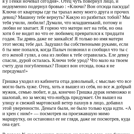
я у Генки ночевал сегодня». Отец чуть повернул лицо, и
недоуменно подернул бровью : «Ключи? Вон отсюда паскуда!
Ключи от квартиры где ты трахал жену моего друга и прочих
девиц? Машину тебе вернуть? Какую из разбитых тобой? Мы
тебя учили, любили! Думали, что младшенький, потому и
любви не хватает. Я горюю что матери нет на тебя, но она
хотя б не видит во что ее любимец превратился к тридцати
годам. Ты дрянь даже не заикайся! Я только во имя матери
этот месяц тебе дал. Задушил бы собственными руками, если
б ты мне попался, когда Палыч позвонил и сообщил что ты с
его женой гулял, а она из любви к тебе отравилась. Еле девку
спасли, дурой осталась. Ключи тебе урод? Что мало на твоем
счету душ погубленных? Пошел вон отсюда, пока я не
передумал!»
Гришка уходил из кабинета отца довольный, с мыслью что все
могло быть хуже. Отец, хоть и вышел из себя, но все ж добрый
мужик, семью любит, и да, конечно Гришка дурак немножко и
шалопай, но за месяц что-нибудь придумает. Он вышел на
улицу и свежий мартовский ветер пахнув в лицо, добавил
этой уверенности. Деньги были, не было только куда идти. «А
и хрен с ним!» — посмотрев на проезжавшую мимо
маршрутку, он остановил ее не глядя, даже не посмотрев, куда
она едет.