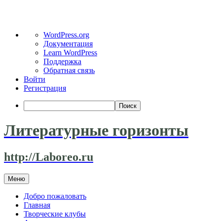
О
WordPress.org
WordPress
Документация
Learn WordPress
Поддержка
Обратная связь
Войти
Регистрация
Поиск
Литературные горизонты
http://Laboreo.ru
Перейти
Меню
к
содержимому
Добро пожаловать
Главная
Творческие клубы