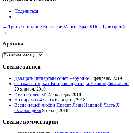
Поделиться
Навигация
←
Третье послание Королеве Марго!
Брат ЛИС-Лучезарной
→
по
записям
Архивы
Архивы
Свежие записи
Двадцать четвёртый сонет Черубине
3 февраля, 2019
Сказка о том, как Ветерок грустил, а Ёжик шубки менял
29 января, 2019
Инайя (идея rst)
27 октября, 2018
На виражах 4 часть
6 августа, 2018
Весна нашей любви Проект Леди Наивной Часть Х
Особый день
9 июля, 2018
Свежие комментарии