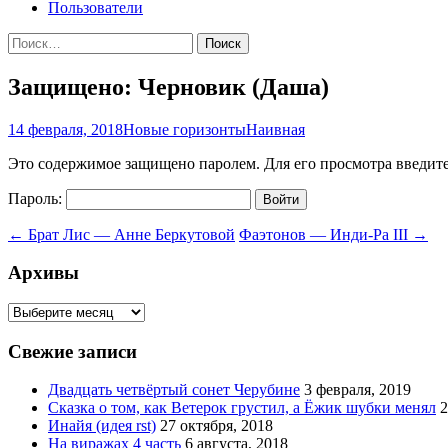
Пользователи
Найти:
Защищено: Черновик (Даша)
14 февраля, 2018
Новые горизонты
Наивная
Это содержимое защищено паролем. Для его просмотра введите
Пароль:
Навигация
←
Брат Лис — Анне Беркутовой
Фаэтонов — Инди-Ра III
→
по
Архивы
записям
Архивы
Свежие записи
Двадцать четвёртый сонет Черубине
3 февраля, 2019
Сказка о том, как Ветерок грустил, а Ёжик шубки менял
2
Инайя (идея rst)
27 октября, 2018
На виражах 4 часть
6 августа, 2018