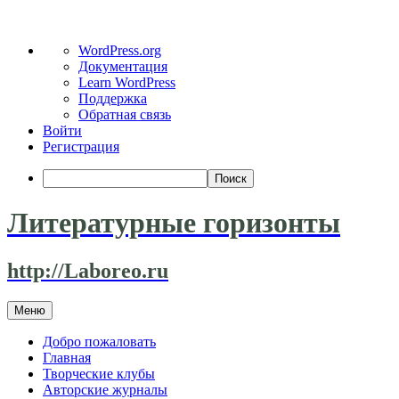
О
WordPress.org
WordPress
Документация
Learn WordPress
Поддержка
Обратная связь
Войти
Регистрация
Поиск
Литературные горизонты
http://Laboreo.ru
Перейти
Меню
к
содержимому
Добро пожаловать
Главная
Творческие клубы
Авторские журналы