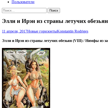
Пользователи
Найти:
Элли и Ирэн из страны летучих обезьян 
11 апреля, 2017
Новые горизонты
Konstantin Rodriges
Элли и Ирэн из страны летучих обезьян (VIII) / Нимфы из з