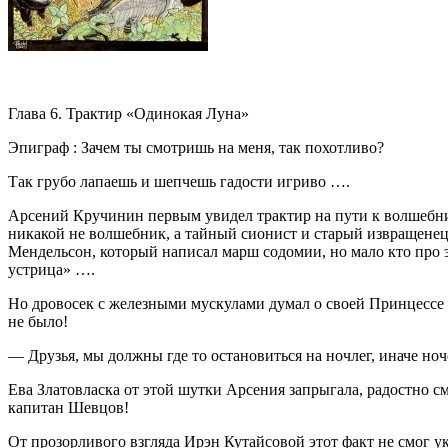
Глава 6. Трактир «Одинокая Луна»
Эпиграф : Зачем ты смотришь на меня, так похотливо?
Так грубо лапаешь и шепчешь гадости игриво ….
Арсений Кручинин первым увидел трактир на пути к волшебни
никакой не волшебник, а тайный сионист и старый извращене
Мендельсон, который написал марш содомии, но мало кто про 
устрица» ….
Но дровосек с железными мускулами думал о своей Принцессе Е
не было!
— Друзья, мы должны где то остановиться на ночлег, иначе ноч
Ева Златовласка от этой шутки Арсения запрыгала, радостно см
капитан Шевцов!
От прозорливого взгляда Ирэн Кутайсовой этот факт не смог у