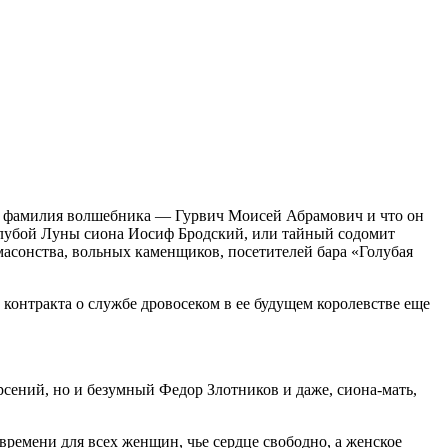
ая фамилия волшебника — Гурвич Моисей Абрамович и что он
олубой Луны сиона Иосиф Бродский, или тайный содомит
асонства, вольных каменщиков, посетителей бара «Голубая
 контракта о службе дровосеком в ее будущем королевстве еще
рсений, но и безумный Федор Злотников и даже, сиона-мать,
времени для всех женщин, чье сердце свободно, а женское