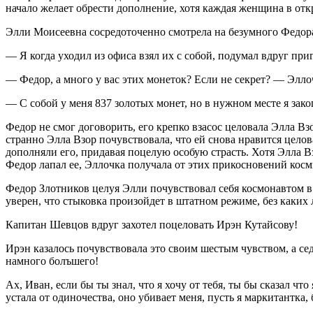
начало желает обрести дополнение, хотя каждая женщина в отк
Элли Моисеевна сосредоточенно смотрела на безумного Федора,
— Я когда уходил из офиса взял их с собой, подумал вдруг приг
— Федор, а много у вас этих монеток? Если не секрет? — Элло
— С собой у меня 837 золотых монет, но в нужном месте я зако
Федор не смог договорить, его крепко взасос целовала Элла Вз
странно Элла Взор почувствовала, что ей снова нравится целов
дополняли его, придавая поцелую особую страсть. Хотя Элла В
Федор лапал ее, Эллочка получала от этих прикосновений кос
Федор Злотников целуя Элли почувствовал себя космонавтом 
уверен, что стыковка произойдет в штатном режиме, без каких
Капитан Шевцов вдруг захотел поцеловать Ирэн Кутайсову!
Ирэн казалось почувствовала это своим шестым чувством, а сед
намного болъшего!
Ах, Иван, если бы ты знал, что я хочу от тебя, ты бы сказал 
устала от одиночества, оно убивает меня, пусть я маркитантка,