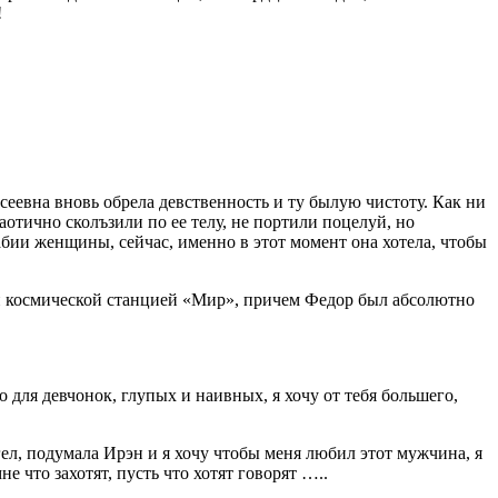
!
исеевна вновь обрела девственность и ту былую чистоту. Как ни
аотично сколъзили по ее телу, не портили поцелуй, но
абии женщины, сейчас, именно в этот момент она хотела, чтобы
й космической станцией «Мир», причем Федор был абсолютно
о для девчонок, глупых и наивных, я хочу от тебя большего,
нгел, подумала Ирэн и я хочу чтобы меня любил этот мужчина, я
е что захотят, пусть что хотят говорят …..