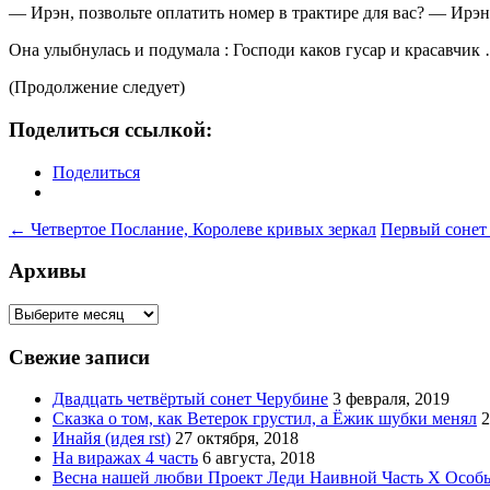
— Ирэн, позвольте оплатить номер в трактире для вас? — Ирэ
Она улыбнулась и подумала : Господи каков гусар и красавчик 
(Продолжение следует)
Поделиться ссылкой:
Поделиться
Навигация
←
Четвертое Послание, Королеве кривых зеркал
Первый сонет 
по
Архивы
записям
Архивы
Свежие записи
Двадцать четвёртый сонет Черубине
3 февраля, 2019
Сказка о том, как Ветерок грустил, а Ёжик шубки менял
2
Инайя (идея rst)
27 октября, 2018
На виражах 4 часть
6 августа, 2018
Весна нашей любви Проект Леди Наивной Часть Х Особ