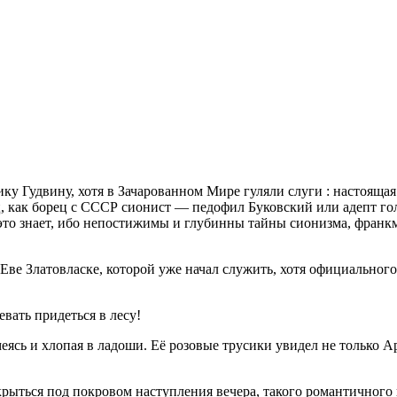
ку Гудвину, хотя в Зачарованном Мире гуляли слуги : настоящ
ц, как борец с СССР сионист — педофил Буковский или адепт г
это знает, ибо непостижимы и глубинны тайны сионизма, франкм
ве Златовласке, которой уже начал служить, хотя официального
евать придеться в лесу!
еясь и хлопая в ладоши. Её розовые трусики увидел не только А
крыться под покровом наступления вечера, такого романтичного 