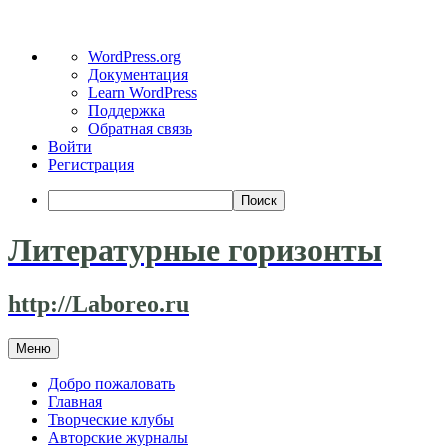
О
WordPress.org
WordPress
Документация
Learn WordPress
Поддержка
Обратная связь
Войти
Регистрация
Поиск
Литературные горизонты
http://Laboreo.ru
Перейти
Меню
к
содержимому
Добро пожаловать
Главная
Творческие клубы
Авторские журналы