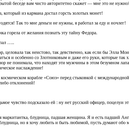
рытой беседе вам чисто авторитетно скажет — мне это не нужно
 который из кармана достал горсть золотых монет!
одятся! Так то мне деньги не нужны, я работал за еду и ночлег!
чка горела от желания познатъ эту тайну Федора.
пал …..
ор, целовала так неистово, так девственно, как если бы Элла Мо
атъся и особенно со Злотниковым и даже его руки, которые так х
зор не понимала, что находят эти мужчины в этом безумном лап
мическое наслаждение!
в космическом корабле «Союз» перед стыковкой с международно
 либо отклонений!
ьмое чувство подсказало ей : ну нет русский офицер, поцелуи эт
что я маркитантка, блудница, падшая женщина. Я и есть падший А
 блудница, но я хочу любить и быть любимой, пусть думают обо мн