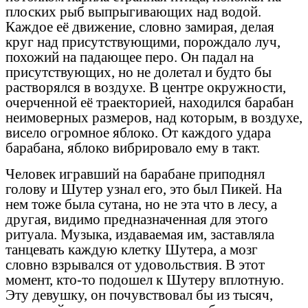
плоских рыб выпрыгивающих над водой.
Каждое её движение, словно замирая, делая
круг над присутствующими, порождало луч,
похожий на падающее перо. Он падал на
присутствующих, но не долетал и будто бы
растворялся в воздухе. В центре окружности,
очерченной её траекторией, находился барабан
неимоверных размеров, над которым, в воздухе,
висело огромное яблоко. От каждого удара
барабана, яблоко вибрировало ему в такт.
Человек игравший на барабане приподнял
голову и Шутер узнал его, это был Пикей. На
нем тоже была сутана, но не эта что в лесу, а
другая, видимо предназначенная для этого
ритуала. Музыка, издаваемая им, заставляла
танцевать каждую клетку Шутера, а мозг
словно взрывался от удовольствия. В этот
момент, кто-то подошел к Шутеру вплотную.
Эту девушку, он почувствовал бы из тысяч,