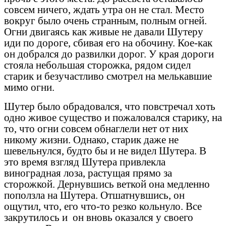
совсем ничего, ждать утра он не стал. Место
вокруг было очень странным, полным огней.
Огни двигаясь как живые не давали Шутеру
иди по дороге, сбивая его на обочину. Кое-как
он добрался до развилки дорог. У края дороги
стояла небольшая сторожка, рядом сидел
старик и безучастливо смотрел на мелькавшие
мимо огни.
Шутер было обрадовался, что повстречал хоть
одно живое существо и пожаловался старику, на
то, что огни совсем обнаглели нет от них
никому жизни. Однако, старик даже не
шевельнулся, будто бы и не видел Шутера. В
это время взгляд Шутера привлекла
виноградная лоза, растущая прямо за
сторожкой. Дернувшись веткой она медленно
поползла на Шутера. Отшатнувшись, он
ощутил, что, его что-то резко кольнуло. Все
закрутилось и он вновь оказался у своего