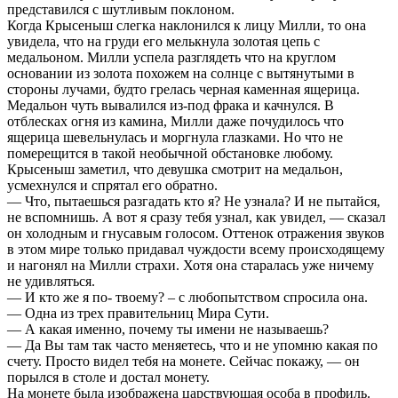
представился с шутливым поклоном.
Когда Крысеныш слегка наклонился к лицу Милли, то она
увидела, что на груди его мелькнула золотая цепь с
медальоном. Милли успела разглядеть что на круглом
основании из золота похожем на солнце с вытянутыми в
стороны лучами, будто грелась черная каменная ящерица.
Медальон чуть вывалился из-под фрака и качнулся. В
отблесках огня из камина, Милли даже почудилось что
ящерица шевельнулась и моргнула глазками. Но что не
померещится в такой необычной обстановке любому.
Крысеныш заметил, что девушка смотрит на медальон,
усмехнулся и спрятал его обратно.
— Что, пытаешься разгадать кто я? Не узнала? И не пытайся,
не вспомнишь. А вот я сразу тебя узнал, как увидел, — сказал
он холодным и гнусавым голосом. Оттенок отражения звуков
в этом мире только придавал чуждости всему происходящему
и нагонял на Милли страхи. Хотя она старалась уже ничему
не удивляться.
— И кто же я по- твоему? – с любопытством спросила она.
— Одна из трех правительниц Мира Сути.
— А какая именно, почему ты имени не называешь?
— Да Вы там так часто меняетесь, что и не упомню какая по
счету. Просто видел тебя на монете. Сейчас покажу, — он
порылся в столе и достал монету.
На монете была изображена царствующая особа в профиль.