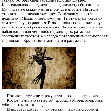
тканью, которая была украшена золотым шитьем.
Крысеныш ловко подскочил, придвинул стул без спинки
Милли, затем разжег камин и уселся напротив. На столе
стояла чашка с недопитым чаем. Взяв чашку, он весело
подмигнул Милли и предложил ей. Та отказалась, тогда он
сам отхлебнул, скривился. Взяв валявшиеся на столе пару
кусочков сахара бросил в напиток. Затем оглядевшись и не
найдя ложки или чего-либо подходящего, размешал
собственных хвостом. Милларда с отвращением посмотрела и
скривилась. Крысеныш заметил это и рассмеялся.
— Поживешь тут и не такому научишься, — весело сказал он.
— Кто Вы и что это за место?– спросила Милли осматривая
убогое и темное жилище.
— Меня зовут Шутер, — он отставил чашку в сторону и