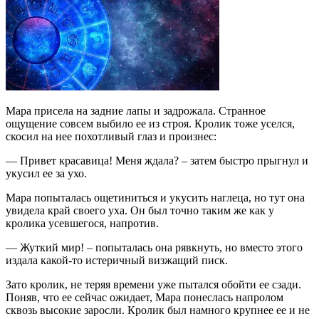
Мара присела на задние лапы и задрожала. Странное
ощущение совсем выбило ее из строя. Кролик тоже уселся,
скосил на нее похотливый глаз и произнес:
— Привет красавица! Меня ждала? – затем быстро прыгнул и
укусил ее за ухо.
Мара попыталась ощетиниться и укусить наглеца, но тут она
увидела край своего уха. Он был точно таким же как у
кролика усевшегося, напротив.
— Жуткий мир! – попыталась она рявкнуть, но вместо этого
издала какой-то истеричный визжащий писк.
Зато кролик, не теряя времени уже пытался обойти ее сзади.
Поняв, что ее сейчас ожидает, Мара понеслась напролом
сквозь высокие заросли. Кролик был намного крупнее ее и не