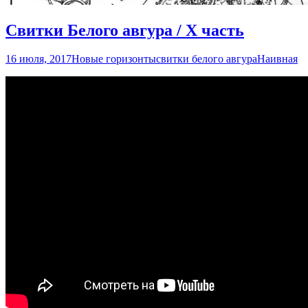
Свитки Белого авгура / X часть
16 июля, 2017
Новые горизонты
свитки белого авгура
Наивная