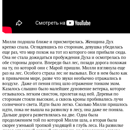
Милли подошла ближе и присмотрелась. Женщина Дух
крепко спала. Оглядевшись по сторонам, девушка убедилась
еще раз, что мир похож на тот из которого они прибыли сюда.
Она не стала дожидаться пробуждения Духа и осмотрелась по
обе стороны дороги. Впереди был лес, позади дорога похожая
на ту, по которой они с Марой пришли. Милли взглянула еще
раз на лес. Особого страха лес не вызывал. Все в нем было как
в привычном мире, разве что звуки необычно отражались в
воздухе. Даже от пения птиц шло отражение тонким эхом.
Казалось слышно было малейшее дуновение ветерка, которое
отзывалось легким свистом, пролетая над ней. Деревья по
сторонам стояли высокие, а сквозь кроны пробивались лучи
солнечного света. Идти было легко. Сколько Милли пришлось
идти, пока не вышла на развилку в лесу, она даже не поняла.
Дальше дорога разветвлялась на две. Одна была
продолжением той по которой Милли шла, а вторая была
скорее узенькой тропкой уходящей в глубь леса. На развилке