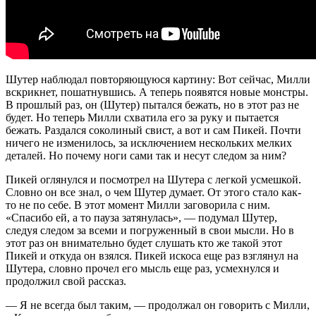
Шутер наблюдал повторяющуюся картину: Вот сейчас, Милли
вскрикнет, пошатнувшись. А теперь появятся новые монстры.
В прошлый раз, он (Шутер) пытался бежать, но в этот раз не
будет. Но теперь Милли схватила его за руку и пытается
бежать. Раздался соколиный свист, а вот и сам Пикей. Почти
ничего не изменилось, за исключением нескольких мелких
деталей. Но почему ноги сами так и несут следом за ним?
Пикей оглянулся и посмотрел на Шутера с легкой усмешкой.
Словно он все знал, о чем Шутер думает. От этого стало как-
то не по себе. В этот момент Милли заговорила с ним.
«Спасибо ей, а то пауза затянулась», — подумал Шутер,
следуя следом за всеми и погруженный в свои мысли. Но в
этот раз он внимательно будет слушать кто же такой этот
Пикей и откуда он взялся. Пикей искоса еще раз взглянул на
Шутера, словно прочел его мысль еще раз, усмехнулся и
продолжил свой рассказ.
— Я не всегда был таким, — продолжал он говорить с Милли,