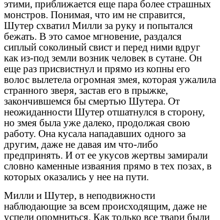
этими, приближается еще пара более страшных
монстров. Понимая, что им не справится,
Шутер схватил Милли за руку и попытался
бежать. В это самое мгновение, раздался
сиплый соколиный свист и перед ними вдруг
как из-под земли возник человек в сутане. Он
еще раз присвистнул и прямо из копны его
волос вылетела огромная змея, которая ужалила
странного зверя, застав его в прыжке,
закончившемся бы смертью Шутера. От
неожиданности Шутер отшатнулся в сторону,
но змея была уже далеко, продолжая свою
работу. Она кусала нападавших одного за
другим, даже не давая им что-либо
предпринять. И от ее укусов жертвы замирали
словно каменные изваяния прямо в тех позах, в
которых оказались у нее на пути.
Милли и Шутер, в неподвижности
наблюдающие за всем происходящим, даже не
успели опомниться. Как только все твари были