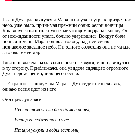
Плащ Духа распахнулся и Мара нырнула внутрь в призрачное
небо, уже было, принимая прежний облик белой волчицы.
Как вдруг кто-то толкнул ее, мимоходом оцарапав морду. Она
от неожиданности упала, больно ударившись. Вокруг была
ночная темень. Мара подняла голову, над ней сияло
незнакомое звездное небо. Ни одного созвездия она не узнала.
Это был не ее мир.
Где-то невдалеке раздавались неясные звуки, и она двинулась
в ту сторону. Приближаясь она увидела сидящего огромного
Духа перемещений, поющего песню.
— Странно, — подумала Мара. – Дух сидит не шевелясь,
однако песня идет из него.
Она прислушалась:
Песню промозглую дождь мне напел,
Ветер ее подхватил и унес.
Птицы уснули и воды застыли,