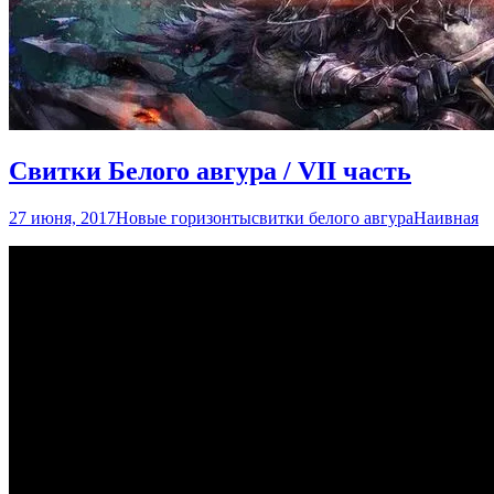
Свитки Белого авгура / VII часть
27 июня, 2017
Новые горизонты
свитки белого авгура
Наивная