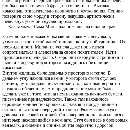
сидел огромный черный крысеныш, на поваленном дереве.
Он был одет в измятый фрак, на голое тело. Выглядел
крысеныш отвратительно неопрятно и жутко вонял. Лениво
повернув свою морду в сторону девушки, артистически
шевельнув усом он гнусаво промолвил:
— Какая удача! Сама Милларда пожаловала в наши края.
Затем ловким прыжком оказавшись рядом с девушкой,
ухватил ее когтистой лапой и поволок по узкой тропинке. От
неожиданности Милли не успела даже попытаться
сопротивляться и следовала за своим похитителем. Идти
пришлось не очень долго. Скоро они свернули с тропинки и
вышли к дереву, под которым находилось обиталище
крысеныша.
Внутри жилища, было довольно просторно и тепло. В
дальнем углу находился камин, у которого стоял стул без
спинки, чуть поодаль письменный стол, который вероятно
служил и обеденным. Это предположение можно было
сделать уже из того, что на нем находились какие-то бумаги,
письменные принадлежности. Также там находилось
огромное количество крошек, огрызков и посуда, видимо
оставленная после очередной трапезы. Рядом стоял стул с
довольно высокой спинкой. Он совершенно не вписывался в
интерьер находившийся в комнате. Стул был весь в бронзовых
вензелях, а сидение и спинка обиты бархатной дорогой