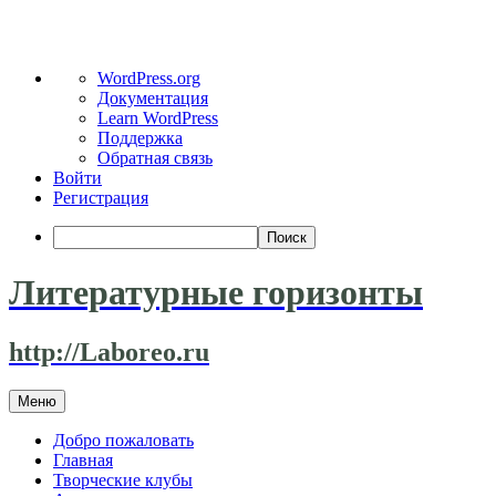
О
WordPress.org
WordPress
Документация
Learn WordPress
Поддержка
Обратная связь
Войти
Регистрация
Поиск
Литературные горизонты
http://Laboreo.ru
Перейти
Меню
к
содержимому
Добро пожаловать
Главная
Творческие клубы