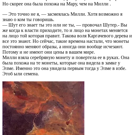
Но скорее она была похожа на Мару, чем на Милли .
— Это точно не я, — засмеялась Милли. Хотя возможно я
знаю о ком ты говоришь.
— Шут его знает ты это или не ты, — провочал Шутер.- Вы
же когда к власти приходите, то и лицо на монетах меняется
на лицо той которая правит. Такова воля Каргачевого дерева и
все это знают. Но сейчас, такие времена настали, что монеты
постоянно меняют образы, а иногда они вообще исчезают.
Потому и не имеют они цены в вашем мире.
Милли взяла серебряную монету и повертела ее в руках. Она
была похожа на те монеты, которые она видела в замке у
Элме. Именно это она увидела первым тогда у Элме в избе.
Этоб ыли семена.