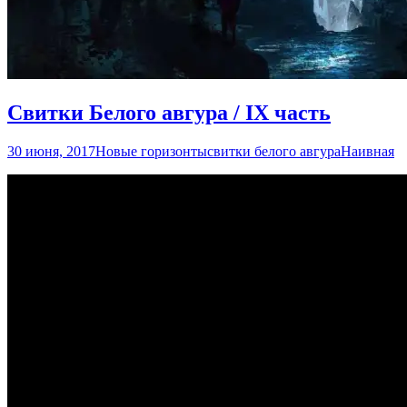
Свитки Белого авгура / IX часть
30 июня, 2017
Новые горизонты
свитки белого авгура
Наивная