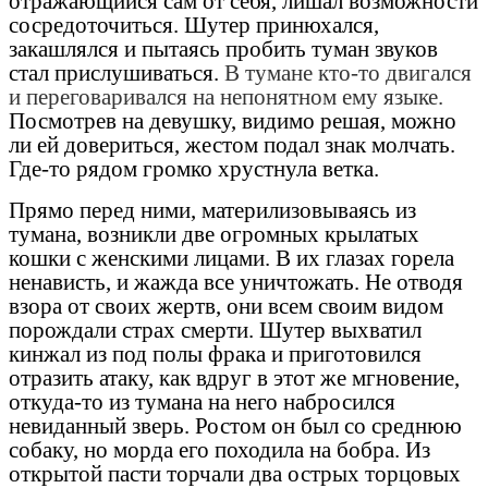
отражающийся сам от себя, лишал возможности
сосредоточиться. Шутер принюхался,
закашлялся и пытаясь пробить туман звуков
стал прислушиваться.
В тумане кто-то двигался
и переговаривался на непонятном ему языке.
Посмотрев на девушку, видимо решая, можно
ли ей довериться, жестом подал знак молчать.
Где-то рядом громко хрустнула ветка.
Прямо перед ними, материлизовываясь из
тумана, возникли две огромных крылатых
кошки с женскими лицами. В их глазах горела
ненависть, и жажда все уничтожать. Не отводя
взора от своих жертв, они всем своим видом
порождали страх смерти. Шутер выхватил
кинжал из под полы фрака и приготовился
отразить атаку, как вдруг в этот же мгновение,
откуда-то из тумана на него набросился
невиданный зверь. Ростом он был со среднюю
собаку, но морда его походила на бобра. Из
открытой пасти торчали два острых торцовых