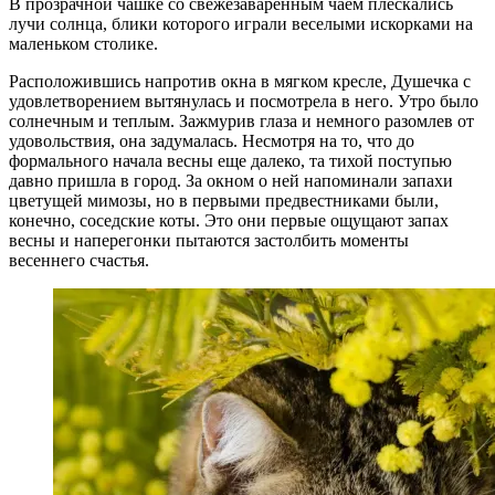
В прозрачной чашке со свежезаваренным чаем плескались
лучи солнца, блики которого играли веселыми искорками на
маленьком столике.
Расположившись напротив окна в мягком кресле, Душечка с
удовлетворением вытянулась и посмотрела в него. Утро было
солнечным и теплым. Зажмурив глаза и немного разомлев от
удовольствия, она задумалась. Несмотря на то, что до
формального начала весны еще далеко, та тихой поступью
давно пришла в город. За окном о ней напоминали запахи
цветущей мимозы, но в первыми предвестниками были,
конечно, соседские коты. Это они первые ощущают запах
весны и наперегонки пытаются застолбить моменты
весеннего счастья.