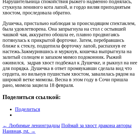
Нарушительница спокойствия рыжего надменно поднялась,
стукнула ленивого кота лапой, и гордо виляя приподнятым
хвостом, проследовала обратно.
Душечка, пристально наблюдая за происходящим спектаклем,
была удовлетворена. Она запрыгнула на стол с остывшей
чашкой чая, аккуратно обошла ее, плавно продвигаясь
потянулась к прикрытой форточке. Затем, перебравшись
ближе к стеклу, подцепила форточку лапой, распахнув ее
настежь.Зажмурившись и муркнув, кошечка выпрыгнула на
залитый солнцем и запахом мимоз подоконник. Рыжий
оживился, задрав хвост подбежал к Душечке, и рыкнул на нее
для порядка. Душечка в ответ промяукавши сделала вид что
сердита, но вильнув пушистым хвостом, завалилась рядом на
широкой ветке мимозы. Весна в этом году в Сочи пришла
рано, мимоза зацвела 18 февраля.
Поделиться ссылкой:
Поделиться
Навигация
←
Любимые ленинградцы
Поймай за хвост дракона авторы
Наивная, rst.
→
по