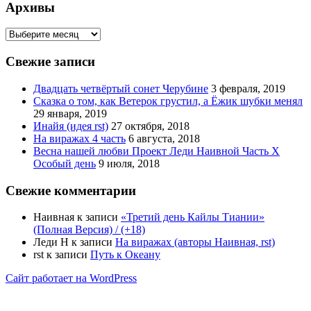
записям
Архивы
Архивы
Свежие записи
Двадцать четвёртый сонет Черубине
3 февраля, 2019
Сказка о том, как Ветерок грустил, а Ёжик шубки менял
29 января, 2019
Инайя (идея rst)
27 октября, 2018
На виражах 4 часть
6 августа, 2018
Весна нашей любви Проект Леди Наивной Часть Х
Особый день
9 июля, 2018
Свежие комментарии
Наивная
к записи
«Третий день Кайлы Тиании»
(Полная Версия) / (+18)
Леди Н
к записи
На виражах (авторы Наивная, rst)
rst
к записи
Путь к Океану
Сайт работает на WordPress