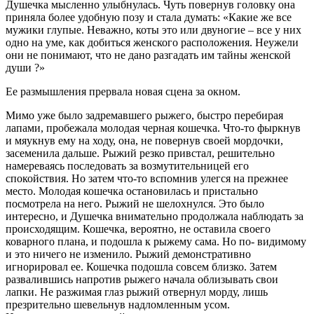
Душечка мысленно улыбнулась. Чуть повернув головку она
приняла более удобную позу и стала думать: «Какие же все
мужики глупые. Неважно, коты это или двуногие – все у них
одно на уме, как добиться женского расположения. Неужели
они не понимают, что не дано разгадать им тайны женской
души ?»
Ее размышления прервала новая сцена за окном.
Мимо уже было задремавшего рыжего, быстро перебирая
лапами, пробежала молодая черная кошечка. Что-то фыркнув
и мяукнув ему на ходу, она, не повернув своей мордочки,
засеменила дальше. Рыжий резко привстал, решительно
намереваясь последовать за возмутительницей его
спокойствия. Но затем что-то вспомнив улегся на прежнее
место. Молодая кошечка остановилась и пристально
посмотрела на него. Рыжий не шелохнулся. Это было
интересно, и Душечка внимательно продолжала наблюдать за
происходящим. Кошечка, вероятно, не оставила своего
коварного плана, и подошла к рыжему сама. Но по- видимому
и это ничего не изменило. Рыжий демонстративно
игнорировал ее. Кошечка подошла совсем близко. Затем
развалившись напротив рыжего начала облизывать свои
лапки. Не разжимая глаз рыжий отвернул морду, лишь
презрительно шевельнув надломленным усом.