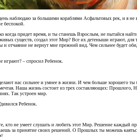
нь наблюдаю за большими кораблями Асфальтовых рек, и я не вид
е беспокой.
ько когда придет время, и ты станешь Взрослым, не пытайся най
живых существ, создал этот Мир? Все их детеныши играют, для т
 и отчаяние не вернут мне прежний вид. Чем сильнее будет обида
е играют? – спросил Ребенок.
лают нас сильнее и умнее в жизни. И чем больше хорошего ты м
 мечтая. Наша жизнь состоит из трех составляющих: Прошлого, 
ниях. Так устроен мир.
дивился Ребенок.
 те, кто не умеет слушать и любить этот Мир. Решение каждый 
аешь за принятие своих решений. О Прошлых ты можешь каяться
м!