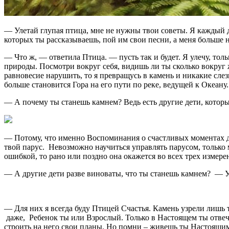
— Улетай глупая птица, мне не нужны твои советы. Я каждый де
которых ты рассказываешь, пой им свои песни, а меня больше н
— Что ж, — ответила Птица. — пусть так и будет. Я улечу, тол
природы. Посмотри вокруг себя, видишь ли ты сколько вокруг 
равновесие нарушить, то я превращусь в камень и никакие слезы
больше становится Гора на его пути по реке, ведущей к Океану.
— А почему ты станешь камнем? Ведь есть другие дети, которы
— Потому, что именно Воспоминания о счастливых моментах де
твой парус. Невозможно научиться управлять парусом, только
ошибкой, то рано или поздно она окажется во всех трех измере
— А другие дети разве виноваты, что ты станешь камнем? — У
— Для них я всегда буду Птицей Счастья. Камень узрели лишь
даже, Ребенок ты или Взрослый. Только в Настоящем ты отвеч
строить на него свои планы. Но помни – живешь ты Настоящи