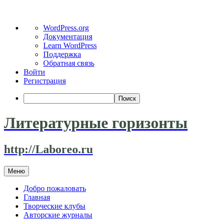
О
WordPress.org
WordPress
Документация
Learn WordPress
Поддержка
Обратная связь
Войти
Регистрация
Поиск
Литературные горизонты
http://Laboreo.ru
Перейти
Меню
к
содержимому
Добро пожаловать
Главная
Творческие клубы
Авторские журналы