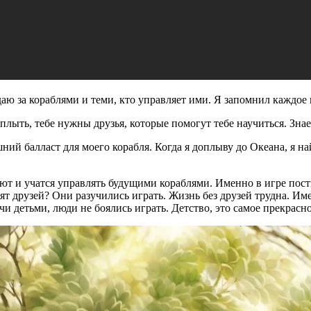
аю за кораблями и теми, кто управляет ими. Я запомнил каждое
лыть, тебе нужны друзья, которые помогут тебе научиться. Знае
шний балласт для моего корабля. Когда я доплыву до Океана, я н
ют и учатся управлять будущими кораблями. Именно в игре пос
ят друзей? Они разучились играть. Жизнь без друзей трудна. Име
учи детьми, люди не боялись играть. Детство, это самое прекрас