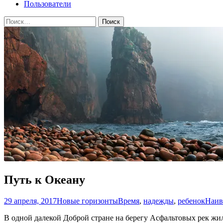
Пользователи
Найти:
Путь к Океану
29 апреля, 2017
Новые горизонты
Время
,
надежды
,
ребенок
Наив
В одной далекой Доброй стране на берегу Асфальтовых рек жил