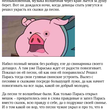
необыкновенная, музыка волшебная через край льется за душу
берет. Вот он дождался ночи, когда девицы спать улягутся и
решил украсть их сказки да песни.
Набил полный мешок без разбору, еле до свинарника своего
дотащил. А там уже Параська ждет от радости повизгивает.
Показал он ей песни, ой как они ей понравились! Решил
Парась тогда свои гулянья свинские устроить. Вылез с
песнями и сказками посреди большущей лужи, да как начнет
повизгивать на все лады, какой он добрый молодец.
Да песни те волшебные были. Как только Парась открыл
мешок – превратились они в слова правдивые и запел Парась
вместо сказок, всю правду о себе, да о подружке своей свинье.
И о том какой он вор, что песни чужие украл и про то, что в