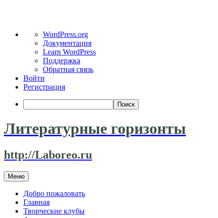
О
WordPress.org
WordPress
Документация
Learn WordPress
Поддержка
Обратная связь
Войти
Регистрация
Поиск
Литературные горизонты
http://Laboreo.ru
Перейти
Меню
к
содержимому
Добро пожаловать
Главная
Творческие клубы