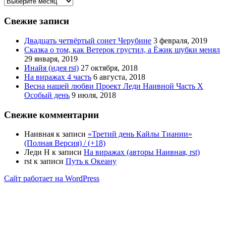
Архивы
Свежие записи
Двадцать четвёртый сонет Черубине
3 февраля, 2019
Сказка о том, как Ветерок грустил, а Ёжик шубки менял
29 января, 2019
Инайя (идея rst)
27 октября, 2018
На виражах 4 часть
6 августа, 2018
Весна нашей любви Проект Леди Наивной Часть Х
Особый день
9 июля, 2018
Свежие комментарии
Наивная
к записи
«Третий день Кайлы Тиании»
(Полная Версия) / (+18)
Леди Н
к записи
На виражах (авторы Наивная, rst)
rst
к записи
Путь к Океану
Сайт работает на WordPress