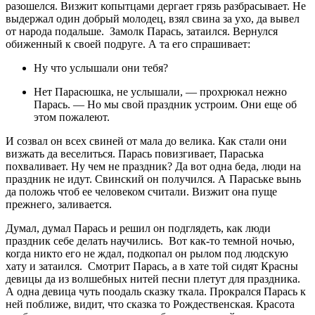
разошелся. Визжит копытцами дергает грязь разбрасывает. Не
выдержал один добрый молодец, взял свина за ухо, да вывел
от народа подальше. Замолк Парась, затаился. Вернулся
обиженный к своей подруге. А та его спрашивает:
Ну что услышали они тебя?
Нет Парасюшка, не услышали, — прохрюкал нежно
Парась. — Но мы свой праздник устроим. Они еще об
этом пожалеют.
И созвал он всех свиней от мала до велика. Как стали они
визжать да веселиться. Парась повизгивает, Параська
похваливает. Ну чем не праздник? Да вот одна беда, люди на
праздник не идут. Свинский он получился. А Параське вынь
да положь чтоб ее человеком считали. Визжит она пуще
прежнего, заливается.
Думал, думал Парась и решил он подглядеть, как люди
праздник себе делать научились. Вот как-то темной ночью,
когда никто его не ждал, подкопал он рылом под людскую
хату и затаился. Смотрит Парась, а в хате той сидят Красны
девицы да из волшебных нитей песни плетут для праздника.
А одна девица чуть поодаль сказку ткала. Прокрался Парась к
ней поближе, видит, что сказка то Рождественская. Красота