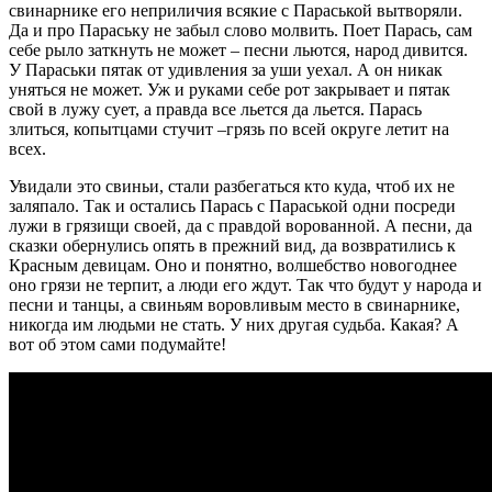
свинарнике его неприличия всякие с Параськой вытворяли.
Да и про Параську не забыл слово молвить. Поет Парась, сам
себе рыло заткнуть не может – песни льются, народ дивится.
У Параськи пятак от удивления за уши уехал. А он никак
уняться не может. Уж и руками себе рот закрывает и пятак
свой в лужу сует, а правда все льется да льется. Парась
злиться, копытцами стучит –грязь по всей округе летит на
всех.
Увидали это свиньи, стали разбегаться кто куда, чтоб их не
заляпало. Так и остались Парась с Параськой одни посреди
лужи в грязищи своей, да с правдой ворованной. А песни, да
сказки обернулись опять в прежний вид, да возвратились к
Красным девицам. Оно и понятно, волшебство новогоднее
оно грязи не терпит, а люди его ждут. Так что будут у народа и
песни и танцы, а свиньям воровливым место в свинарнике,
никогда им людьми не стать. У них другая судьба. Какая? А
вот об этом сами подумайте!