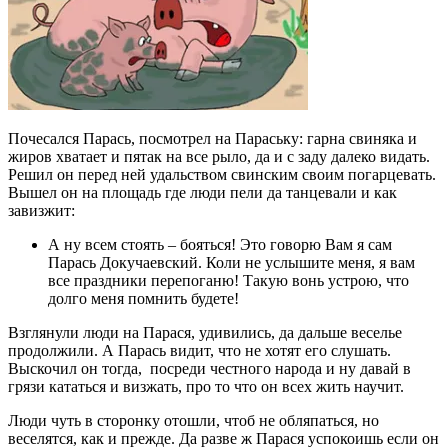
Почесался Парась, посмотрел на Параську: гарна свиняка и
жиров хватает и пятак на все рыло, да и с заду далеко видать.
Решил он перед ней удальством свинским своим погарцевать.
Вышел он на площадь где люди пели да танцевали и как
завизжит:
А ну всем стоять – бояться! Это говорю Вам я сам
Парась Докучаевский. Коли не услышите меня, я вам
все праздники перепоганю! Такую вонь устрою, что
долго меня помнить будете!
Взглянули люди на Парася, удивились, да дальше веселье
продолжили. А Парась видит, что не хотят его слушать.
Выскочил он тогда, посреди честного народа и ну давай в
грязи кататься и визжать, про то что он всех жить научит.
Люди чуть в сторонку отошли, чтоб не обляпаться, но
веселятся, как и прежде. Да разве ж Парася успокоишь если он