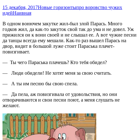
15 декабря, 2017
Новые горизонты
про воровство чужих
идей
Наивная
В одном вонючем закутке жил-был злой Парась. Много
годков жил, да как-то закуток свой так до ума и не довел. Уж
прижился он к вони своей и не слышал ее. А вот чужие песни
да танцы всегда ему мешали. Как-то раз вышел Парась на
двор, видит в большой луже стоит Параська плачет-
повизгивает.
— Ты чего Параська плачешь? Кто тебя обидел?
— Люди обидели! Не хотят меня за свою считать.
— А ты им песню бы свою спела.
— Да пела, аж повизгивала от удовольствия, но они
отворачиваются и свои песни поют, а меня слушать не
желают.