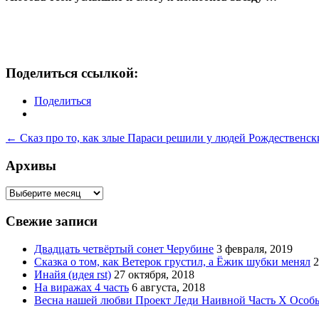
Поделиться ссылкой:
Поделиться
Навигация
←
Сказ про то, как злые Параси решили у людей Рождественски
по
Архивы
записям
Архивы
Свежие записи
Двадцать четвёртый сонет Черубине
3 февраля, 2019
Сказка о том, как Ветерок грустил, а Ёжик шубки менял
2
Инайя (идея rst)
27 октября, 2018
На виражах 4 часть
6 августа, 2018
Весна нашей любви Проект Леди Наивной Часть Х Особ