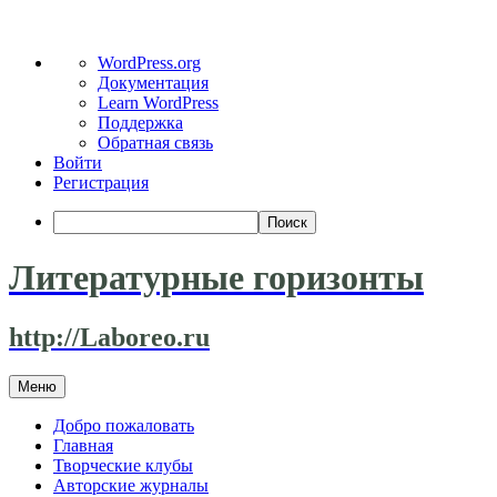
О
WordPress.org
WordPress
Документация
Learn WordPress
Поддержка
Обратная связь
Войти
Регистрация
Поиск
Литературные горизонты
http://Laboreo.ru
Перейти
Меню
к
содержимому
Добро пожаловать
Главная
Творческие клубы
Авторские журналы